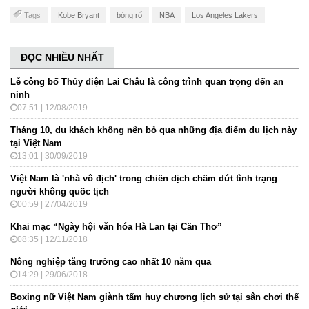
Tags
Kobe Bryant
bóng rổ
NBA
Los Angeles Lakers
ĐỌC NHIỀU NHẤT
Lễ công bố Thủy điện Lai Châu là công trình quan trọng đến an
ninh
07:51 | 12/08/2019
Tháng 10, du khách không nên bỏ qua những địa điểm du lịch này
tại Việt Nam
13:01 | 30/09/2019
Việt Nam là 'nhà vô địch' trong chiến dịch chấm dứt tình trạng
người không quốc tịch
00:59 | 27/04/2019
Khai mạc “Ngày hội văn hóa Hà Lan tại Cần Thơ”
08:35 | 12/11/2018
Nông nghiệp tăng trưởng cao nhất 10 năm qua
14:29 | 29/06/2018
Boxing nữ Việt Nam giành tấm huy chương lịch sử tại sân chơi thế