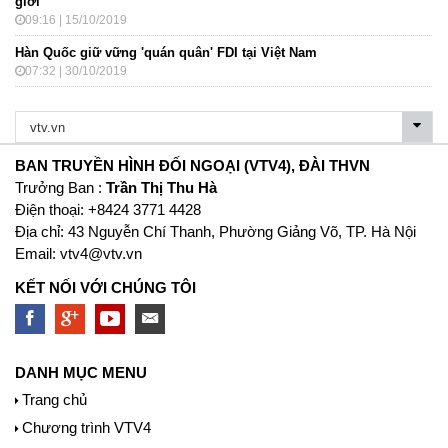
giới
09:16 | 15/10/2019
Hàn Quốc giữ vững 'quán quân' FDI tại Việt Nam
07:32 | 30/10/2019
BAN TRUYỀN HÌNH ĐỐI NGOẠI (VTV4), ĐÀI THVN
Trưởng Ban :
Trần Thị Thu Hà
Ðiện thoại: +8424 3771 4428
Địa chỉ: 43 Nguyễn Chí Thanh, Phường Giảng Võ, TP. Hà Nội
Email:
vtv4@vtv.vn
KẾT NỐI VỚI CHÚNG TÔI
DANH MỤC MENU
Trang chủ
Chương trình VTV4