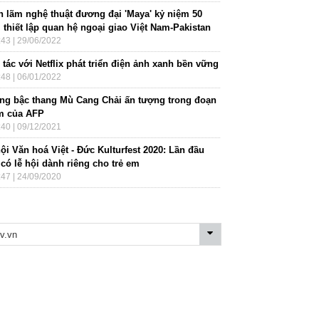
ển lãm nghệ thuật đương đại 'Maya' kỷ niệm 50
 thiết lập quan hệ ngoại giao Việt Nam-Pakistan
:43 | 29/06/2022
tác với Netflix phát triển điện ảnh xanh bền vững
:48 | 06/01/2022
ng bậc thang Mù Cang Chải ấn tượng trong đoạn
m của AFP
:40 | 09/12/2021
ội Văn hoá Việt - Đức Kulturfest 2020: Lần đầu
 có lễ hội dành riêng cho trẻ em
:47 | 24/09/2020