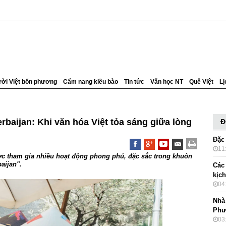
ời Việt bốn phương
Cẩm nang kiều bào
Tin tức
Văn học NT
Quê Việt
Lị
baijan: Khi văn hóa Việt tỏa sáng giữa lòng
Đ
Đặc
11
ợc tham gia nhiều hoạt động phong phú, đặc sắc trong khuôn
aijan".
Các
kịc
04
Nhà
Phư
03