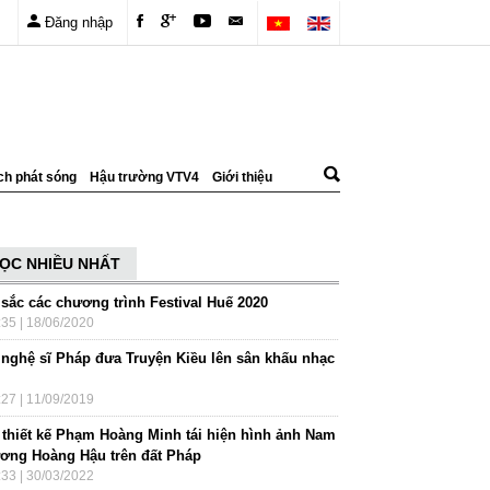
Đăng nhập
ch phát sóng
Hậu trường VTV4
Giới thiệu
ỌC NHIỀU NHẤT
 sắc các chương trình Festival Huế 2020
:35 | 18/06/2020
 nghệ sĩ Pháp đưa Truyện Kiều lên sân khấu nhạc
h
:27 | 11/09/2019
 thiết kế Phạm Hoàng Minh tái hiện hình ảnh Nam
ơng Hoàng Hậu trên đất Pháp
:33 | 30/03/2022