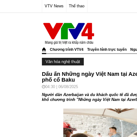
VTV News
Thể thao
Chương trình VTV4
Truyền hình trực tuyến
Ngư
Văn hóa nghệ thuật
Dấu ấn Những ngày Việt Nam tại Azer
phố cổ Baku
04:30 | 06/08/2025
Người dân Azerbaijan và du khách quốc tế đã đư
khổ chương trình "Những ngày Việt Nam tại Azerb