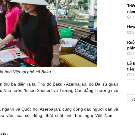
Tri
năm
01
Hợp 
08
Ruộ
phi
12
Lễ h
tiên
n hoá Việt tại phố cổ Baku
11
 thứ ba diễn ra tại Thủ đô Baku - Azerbaijan, do Đại sứ quán
 trúc Nhà nước "Icheri Sheher" và Trường Cao đẳng Thương mại
, ngành và Quốc hội Azerbaijan, cùng đông đảo người dân và
ưu văn hóa sôi động, thắt chặt tình hữu nghị Việt Nam –
Baku