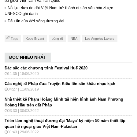
bó giữa Việt Nam và Hàn Quốc
Nỗ lực đưa áo dài Việt Nam trở thành di sản văn hóa được
UNESCO ghi danh
Dấu ấn của đời sống đương đại
Tags
Kobe Bryant
bóng rổ
NBA
Los Angeles Lakers
ĐỌC NHIỀU NHẤT
Đặc sắc các chương trình Festival Huế 2020
11:35 | 18/06/2020
Các nghệ sĩ Pháp đưa Truyện Kiều lên sân khấu nhạc kịch
04:27 | 11/09/2019
Nhà thiết kế Phạm Hoàng Minh tái hiện hình ảnh Nam Phương
Hoàng Hậu trên đất Pháp
03:33 | 30/03/2022
Triển lãm nghệ thuật đương đại 'Maya' kỷ niệm 50 năm thiết lập
quan hệ ngoại giao Việt Nam-Pakistan
01:43 | 29/06/2022