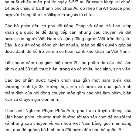
ba suất chiếu miễn phí từ ngày 3-5/7 tại Brussels khép lại chuỗi
14 buổi chiếu ở ba thành phố châu Âu do Hiệp hội Art Space phối
hợp với Trung tâm Le Village Français tổ chức.
Các bộ phim đều có phụ đề tiếng Pháp và tiếng Hà Lan, giúp
khán giả quốc tế dễ dàng tiếp cận những câu chuyện về đất
nước, con người Việt Nam và cộng đồng người Việt trên thế giới.
Đây là dự án cộng đồng phi lợi nhuận, toàn bộ tiền quyên góp sẽ
được dành để hỗ trợ trẻ em có hoàn cảnh khó khăn tại Việt Nam.
Liên hoan năm nay giới thiệu hơn 20 tác phẩm do các nhà làm
phim dưới 30 tuổi thực hiện, trong đó có nhiều học sinh, sinh viên.
Các tác phẩm được tuyển chọn sau gần một năm triển khai
chương trình tại 35 trường học trên cả nước và qua quá trình
thẩm định của hội đồng chuyên môn gồm các nhà làm phim, biên
kịch và chuyên gia điện ảnh.
Theo anh Nghiêm Phạm Phúc Anh, phụ trách truyền thông của
Liên hoan phim, chương trình hướng tới tạo sân chơi để người trẻ
kể những câu chuyện về văn hóa Việt Nam bằng góc nhìn sáng
tạo, qua đó quảng bá hình ảnh đất nước đến bạn bè quốc tế.