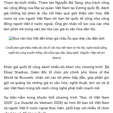
Tham dự buổi chiếu, Tham tán Nguyễn Bá Sang, phụ trách công
tác cộng đồng của Đại sứ quán Việt Nam tại Vương quốc Bỉ, đánh
giá những bộ phim là cầu nối hiệu quả giới thiệu văn hóa, đất
nước và con người Việt Nam tới bạn bè quốc tế cũng như cộng
đồng người Việt ở nước ngoài. Ông ghi nhận nỗ lực của các nhà
làm phim trẻ trong việc lan tỏa các giá trị văn hóa dân tộc.
Chuỗi phim giới thiệu nhiều lát cắt về văn hóa Việt Nam từ Hà Nội, nghệ thuật tuồng,
nghề thủ công truyền thống, đời sống ngư dân, làng nghề. (Nguồn: Hiệp hội Art
Space)
Khán giả quốc tế cũng dành nhiều lời khen cho chương trình. Bà
Elnaz Shadras, Giám đốc tổ chức phi chính phủ Voice of the
World tại Brussels, nhận xét các bộ phim hấp dẫn, góp phần gìn
giữ và quảng bá những giá trị văn hóa, nghệ thuật, lịch sử và di
sản Việt Nam trong bối cảnh công nghệ phát triển mạnh mẽ.
Sự kiện nằm trong khuôn khổ chương trình "Rực rỡ Việt Nam
2026" (La Vivacité du Vietnam 2026) do hơn 50 bạn trẻ Việt Nam
và người Việt ở nước ngoài thực hiện, phối hợp với nhiều tổ chức