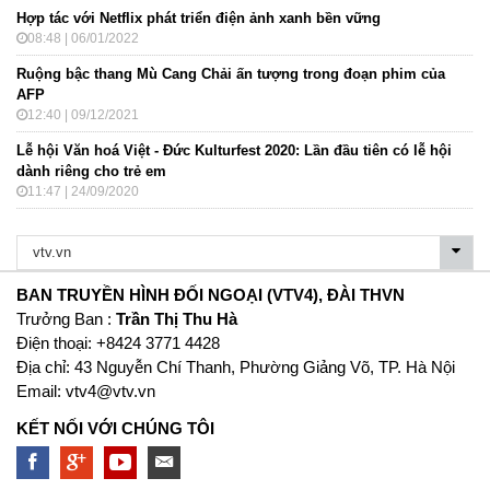
Hợp tác với Netflix phát triển điện ảnh xanh bền vững
08:48 | 06/01/2022
Ruộng bậc thang Mù Cang Chải ấn tượng trong đoạn phim của
AFP
12:40 | 09/12/2021
Lễ hội Văn hoá Việt - Đức Kulturfest 2020: Lần đầu tiên có lễ hội
dành riêng cho trẻ em
11:47 | 24/09/2020
BAN TRUYỀN HÌNH ĐỐI NGOẠI (VTV4), ĐÀI THVN
Trưởng Ban :
Trần Thị Thu Hà
Ðiện thoại: +8424 3771 4428
Địa chỉ: 43 Nguyễn Chí Thanh, Phường Giảng Võ, TP. Hà Nội
Email:
vtv4@vtv.vn
KẾT NỐI VỚI CHÚNG TÔI