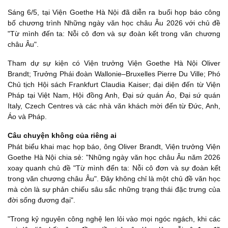
Sáng 6/5, tại Viện Goethe Hà Nội đã diễn ra buổi họp báo công
bố chương trình Những ngày văn học châu Âu 2026 với chủ đề
"Từ mình đến ta: Nỗi cô đơn và sự đoàn kết trong văn chương
châu Âu".
Tham dự sự kiện có Viện trưởng Viện Goethe Hà Nội Oliver
Brandt; Trưởng Phái đoàn Wallonie–Bruxelles Pierre Du Ville; Phó
Chủ tịch Hội sách Frankfurt Claudia Kaiser; đại diện đến từ Viện
Pháp tại Việt Nam, Hội đồng Anh, Đại sứ quán Áo, Đại sứ quán
Italy, Czech Centres và các nhà văn khách mời đến từ Đức, Anh,
Áo và Pháp.
Câu chuyện không của riêng ai
Phát biểu khai mạc họp báo, ông Oliver Brandt, Viện trưởng Viện
Goethe Hà Nội chia sẻ: "Những ngày văn học châu Âu năm 2026
xoay quanh chủ đề "Từ mình đến ta: Nỗi cô đơn và sự đoàn kết
trong văn chương châu Âu". Đây không chỉ là một chủ đề văn học
mà còn là sự phản chiếu sâu sắc những trạng thái đặc trưng của
đời sống đương đại".
"Trong kỷ nguyên công nghệ len lỏi vào mọi ngóc ngách, khi các