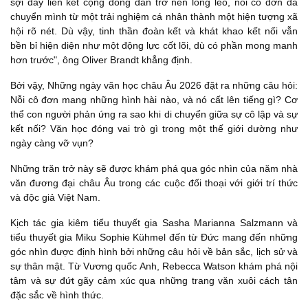
sợi dây liên kết cộng đồng dần trở nên lỏng lẻo, nỗi cô đơn đã
chuyển mình từ một trải nghiệm cá nhân thành một hiện tượng xã
hội rõ nét. Dù vậy, tinh thần đoàn kết và khát khao kết nối vẫn
bền bỉ hiện diện như một động lực cốt lõi, dù có phần mong manh
hơn trước", ông Oliver Brandt khẳng định.
Bởi vậy, Những ngày văn học châu Âu 2026 đặt ra những câu hỏi:
Nỗi cô đơn mang những hình hài nào, và nó cất lên tiếng gì? Cơ
thể con người phản ứng ra sao khi di chuyển giữa sự cô lập và sự
kết nối? Văn học đóng vai trò gì trong một thế giới dường như
ngày càng vỡ vụn?
Những trăn trở này sẽ được khám phá qua góc nhìn của năm nhà
văn đương đại châu Âu trong các cuộc đối thoại với giới trí thức
và độc giả Việt Nam.
Kịch tác gia kiêm tiểu thuyết gia Sasha Marianna Salzmann và
tiểu thuyết gia Miku Sophie Kühmel đến từ Đức mang đến những
góc nhìn được định hình bởi những câu hỏi về bản sắc, lịch sử và
sự thân mật. Từ Vương quốc Anh, Rebecca Watson khám phá nội
tâm và sự đứt gãy cảm xúc qua những trang văn xuôi cách tân
đặc sắc về hình thức.