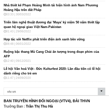
Nhà thiết kế Phạm Hoàng Minh tái hiện hình ảnh Nam Phương
Hoàng Hậu trên đất Pháp
03:33 | 30/03/2022
Triển lãm nghệ thuật đương đại 'Maya' kỷ niệm 50 năm thiết lập
quan hệ ngoại giao Việt Nam-Pakistan
01:43 | 29/06/2022
Hợp tác với Netflix phát triển điện ảnh xanh bền vững
08:48 | 06/01/2022
Ruộng bậc thang Mù Cang Chải ấn tượng trong đoạn phim của
AFP
12:40 | 09/12/2021
Lễ hội Văn hoá Việt - Đức Kulturfest 2020: Lần đầu tiên có lễ hội
dành riêng cho trẻ em
11:47 | 24/09/2020
BAN TRUYỀN HÌNH ĐỐI NGOẠI (VTV4), ĐÀI THVN
Trưởng Ban :
Trần Thị Thu Hà