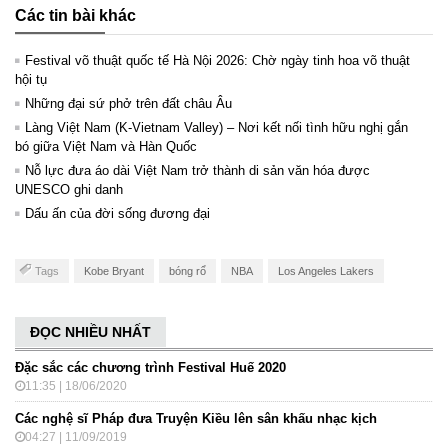
Các tin bài khác
Festival võ thuật quốc tế Hà Nội 2026: Chờ ngày tinh hoa võ thuật
hội tụ
Những đại sứ phở trên đất châu Âu
Làng Việt Nam (K-Vietnam Valley) – Nơi kết nối tình hữu nghị gắn
bó giữa Việt Nam và Hàn Quốc
Nỗ lực đưa áo dài Việt Nam trở thành di sản văn hóa được
UNESCO ghi danh
Dấu ấn của đời sống đương đại
Tags
Kobe Bryant
bóng rổ
NBA
Los Angeles Lakers
ĐỌC NHIỀU NHẤT
Đặc sắc các chương trình Festival Huế 2020
11:35 | 18/06/2020
Các nghệ sĩ Pháp đưa Truyện Kiều lên sân khấu nhạc kịch
04:27 | 11/09/2019