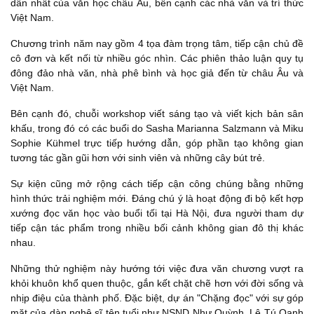
dẫn nhất của văn học châu Âu, bên cạnh các nhà văn và trí thức
Việt Nam.
Chương trình năm nay gồm 4 tọa đàm trọng tâm, tiếp cận chủ đề
cô đơn và kết nối từ nhiều góc nhìn. Các phiên thảo luận quy tụ
đông đảo nhà văn, nhà phê bình và học giả đến từ châu Âu và
Việt Nam.
Bên cạnh đó, chuỗi workshop viết sáng tạo và viết kịch bản sân
khấu, trong đó có các buổi do Sasha Marianna Salzmann và Miku
Sophie Kühmel trực tiếp hướng dẫn, góp phần tạo không gian
tương tác gần gũi hơn với sinh viên và những cây bút trẻ.
Sự kiện cũng mở rộng cách tiếp cận công chúng bằng những
hình thức trải nghiệm mới. Đáng chú ý là hoạt động đi bộ kết hợp
xướng đọc văn học vào buổi tối tại Hà Nội, đưa người tham dự
tiếp cận tác phẩm trong nhiều bối cảnh không gian đô thị khác
nhau.
Những thử nghiệm này hướng tới việc đưa văn chương vượt ra
khỏi khuôn khổ quen thuộc, gắn kết chặt chẽ hơn với đời sống và
nhịp điệu của thành phố. Đặc biệt, dự án "Chặng đọc" với sự góp
mặt của dàn nghệ sĩ tên tuổi như NSND Như Quỳnh, Lê Tú Oanh