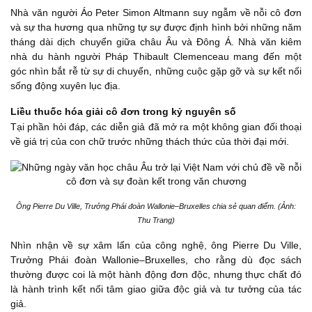
Nhà văn người Áo Peter Simon Altmann suy ngẫm về nỗi cô đơn
và sự tha hương qua những tự sự được định hình bởi những năm
tháng dài dịch chuyển giữa châu Âu và Đông Á. Nhà văn kiêm
nhà du hành người Pháp Thibault Clemenceau mang đến một
góc nhìn bắt rễ từ sự di chuyển, những cuộc gặp gỡ và sự kết nối
sống động xuyên lục địa.
Liều thuốc hóa giải cô đơn trong kỷ nguyên số
Tại phần hỏi đáp, các diễn giả đã mở ra một không gian đối thoại
về giá trị của con chữ trước những thách thức của thời đại mới.
Ông Pierre Du Ville, Trưởng Phái đoàn Wallonie–Bruxelles chia sẻ quan điểm. (Ảnh:
Thu Trang)
Nhìn nhận về sự xâm lấn của công nghệ, ông Pierre Du Ville,
Trưởng Phái đoàn Wallonie–Bruxelles, cho rằng dù đọc sách
thường được coi là một hành động đơn độc, nhưng thực chất đó
là hành trình kết nối tâm giao giữa độc giả và tư tưởng của tác
giả.