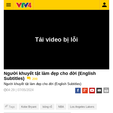
Người khuyết tật làm đẹp cho đời (English
Subtitles)
200
Người khuyết tật làm đẹp cho đời (English Subtitles)
04:29 | 07/05/2024
Tags
Kobe Bryant
bóng rổ
NBA
Los Angeles Lakers