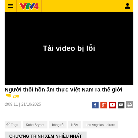
Người thổi hồn ẩm thực Việt Nam ra thế giới
200
09:11 | 21/10/2025
Tags
Kobe Bryant
bóng rổ
NBA
Los Angeles Lakers
CHƯƠNG TRÌNH XEM NHIỀU NHẤT