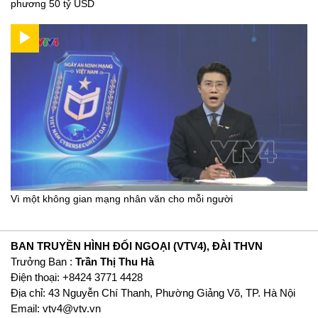
phương 50 tỷ USD
Vì một không gian mạng nhân văn cho mỗi người
BAN TRUYỀN HÌNH ĐỐI NGOẠI (VTV4), ĐÀI THVN
Trưởng Ban :
Trần Thị Thu Hà
Ðiện thoại: +8424 3771 4428
Địa chỉ: 43 Nguyễn Chí Thanh, Phường Giảng Võ, TP. Hà Nội
Email:
vtv4@vtv.vn