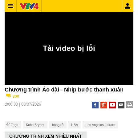
Chương trình Áo dài - Nhịp bước thanh xuân
200
06:30 | 08/07/2026
Tags
Kobe Bryant
bóng rổ
NBA
Los Angeles Lakers
CHƯƠNG TRÌNH XEM NHIỀU NHẤT