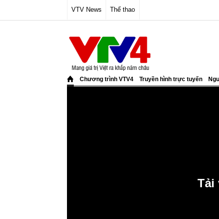
VTV News
Thể thao
Chương trình VTV4
Truyền hình trực tuyến
Ngư