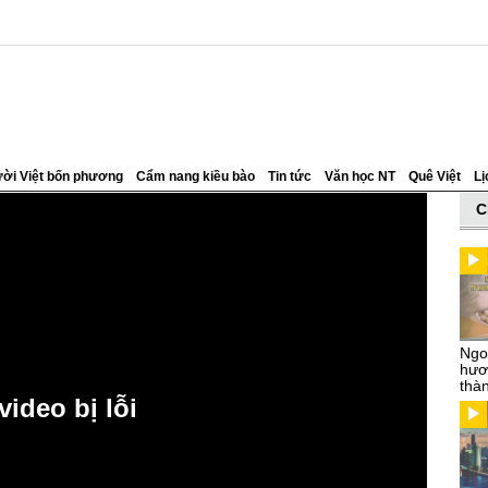
ời Việt bốn phương
Cẩm nang kiều bào
Tin tức
Văn học NT
Quê Việt
Lị
C
Ngo
hươn
thà