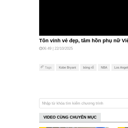
Tôn vinh vẻ đẹp, tâm hồn phụ nữ Vi
06:49 | 22/10/2025
Tags
Kobe Bryant
bóng rổ
NBA
Los Angel
VIDEO CÙNG CHUYÊN MỤC