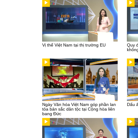
Vị thế Việt Nam tại thị trường EU
Quy đ
không
Ngày Văn hóa Việt Nam góp phần lan
Dấu ấ
tỏa bản sắc dân tộc tại Cộng hòa liên
bang Đức