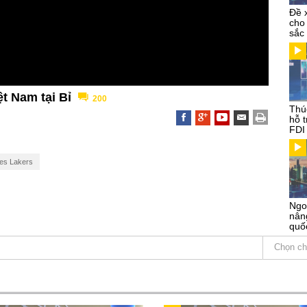
Đề 
cho
sắc
ệt Nam tại Bỉ
200
Thú
hỗ 
FDI
es Lakers
Ngo
nâng
quố
Chọn ch