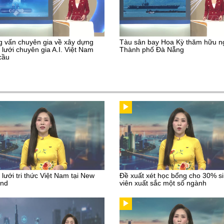
 vấn chuyên gia về xây dựng
Tàu sân bay Hoa Kỳ thăm hữu n
lưới chuyên gia A.I. Việt Nam
Thành phố Đà Nẵng
cầu
lưới tri thức Việt Nam tại New
Đề xuất xét học bổng cho 30% s
and
viên xuất sắc một số ngành