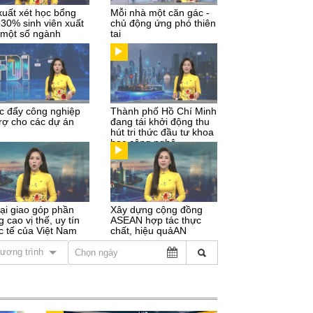
xuất xét học bổng
Mỗi nhà một căn gác -
 30% sinh viên xuất
chủ động ứng phó thiên
 một số ngành
tai
c đẩy công nghiệp
Thành phố Hồ Chí Minh
trợ cho các dự án
đang tái khởi động thu
hút tri thức đầu tư khoa
học công nghệ
ại giao góp phần
Xây dựng cộng đồng
 cao vị thế, uy tín
ASEAN hợp tác thực
c tế của Việt Nam
chất, hiệu quảAN
ương trình