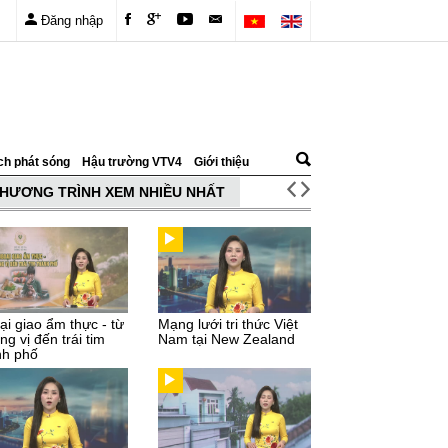
Đăng nhập
ch phát sóng
Hậu trường VTV4
Giới thiệu
HƯƠNG TRÌNH XEM NHIỀU NHẤT
ại giao ẩm thực - từ
Mạng lưới tri thức Việt
g vị đến trái tim
Nam tại New Zealand
nh phố