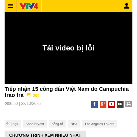
Tiếp nhận 15 công dân Việt Nam do Campuchia
trao trả
200
06:50 | 22/10/2025
Tags
Kobe Bryant
bóng rổ
NBA
Los Angeles Lakers
CHƯƠNG TRÌNH XEM NHIỀU NHẤT