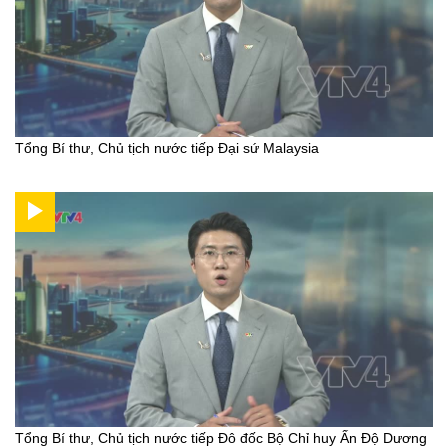
Tổng Bí thư, Chủ tịch nước tiếp Đại sứ Malaysia
Tổng Bí thư, Chủ tịch nước tiếp Đô đốc Bộ Chỉ huy Ấn Độ Dương