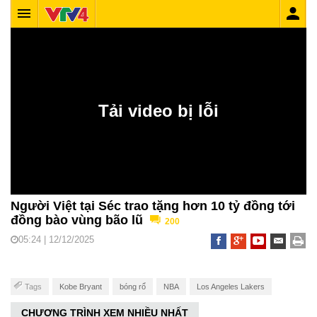
Người Việt tại Séc trao tặng hơn 10 tỷ đồng tới
đồng bào vùng bão lũ
200
05:24 | 12/12/2025
Tags
Kobe Bryant
bóng rổ
NBA
Los Angeles Lakers
CHƯƠNG TRÌNH XEM NHIỀU NHẤT