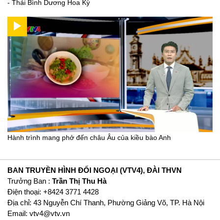
- Thái Bình Dương Hoa Kỳ
Hành trình mang phở đến châu Âu của kiều bào Anh
BAN TRUYỀN HÌNH ĐỐI NGOẠI (VTV4), ĐÀI THVN
Trưởng Ban :
Trần Thị Thu Hà
Ðiện thoại: +8424 3771 4428
Địa chỉ: 43 Nguyễn Chí Thanh, Phường Giảng Võ, TP. Hà Nội
Email:
vtv4@vtv.vn