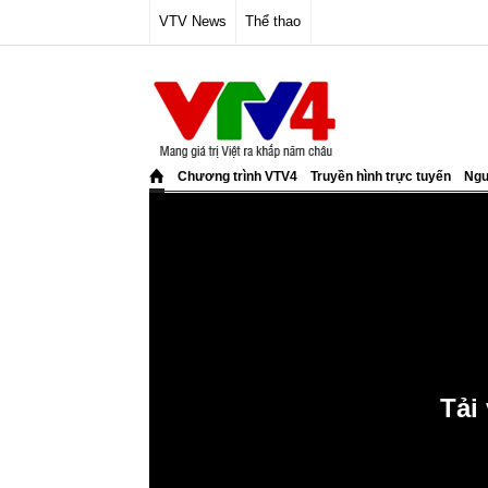
VTV News
Thể thao
Chương trình VTV4
Truyền hình trực tuyến
Ngư