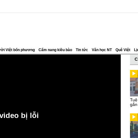
ời Việt bốn phương
Cẩm nang kiều bào
Tin tức
Văn học NT
Quê Việt
Lị
C
Tuệ
gắn