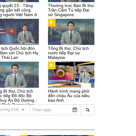
ị quyết 23 - Tăng
Thường trực Ban Bí thư
ng gắn kết cộng
Trần Cẩm Tú tiếp Đại
g người Việt Nam ở
sứ Singapore
c ngoài
 tịch Quốc hội đón,
Tổng Bí thư, Chủ tịch
 đàm với Chủ tịch Hạ
nước tiếp Đại sứ
n Thái Lan
Malaysia
g Bí thư, Chủ tịch
Hành trình mang phở
c tiếp Đô đốc Bộ
đến châu Âu của kiều
 huy Ấn Độ Dương -
bào Anh
i Bình Dương Hoa
ương trình