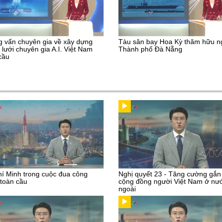
 vấn chuyên gia về xây dựng
Tàu sân bay Hoa Kỳ thăm hữu n
lưới chuyên gia A.I. Việt Nam
Thành phố Đà Nẵng
cầu
í Minh trong cuộc đua công
Nghị quyết 23 - Tăng cường gắn
toàn cầu
cộng đồng người Việt Nam ở nư
ngoài