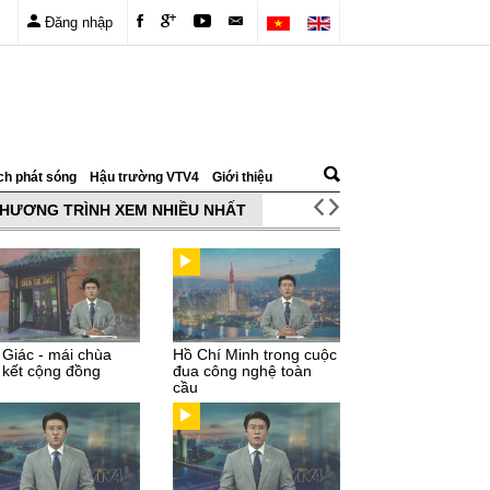
Đăng nhập
ch phát sóng
Hậu trường VTV4
Giới thiệu
HƯƠNG TRÌNH XEM NHIỀU NHẤT
 Giác - mái chùa
Hồ Chí Minh trong cuộc
 kết cộng đồng
đua công nghệ toàn
cầu