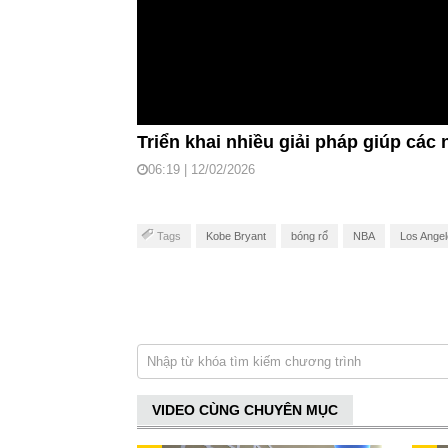
Triển khai nhiều giải pháp giúp cá
06:19 | 12/02/2026
Tags
Kobe Bryant
bóng rổ
NBA
Los Angel
VIDEO CÙNG CHUYÊN MỤC