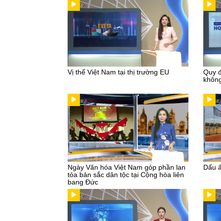
Vị thế Việt Nam tại thị trường EU
Quy đ
không
Ngày Văn hóa Việt Nam góp phần lan
Dấu ấ
tỏa bản sắc dân tộc tại Cộng hòa liên
bang Đức