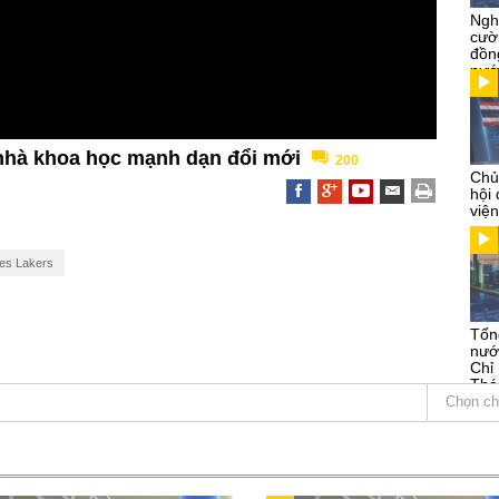
Ngh
cườ
đồn
nướ
c nhà khoa học mạnh dạn đổi mới
200
Chủ
hội
việ
es Lakers
Tổn
nướ
Chỉ
Thá
Kỳ
Chọn ch