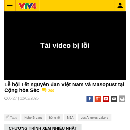
Lễ hội Tết nguyên đan Việt Nam và Masopust tại
Cộng hòa Séc
200
06:27 | 12/02/2026
Tags
Kobe Bryant
bóng rổ
NBA
Los Angeles Lakers
CHƯƠNG TRÌNH XEM NHIỀU NHẤT