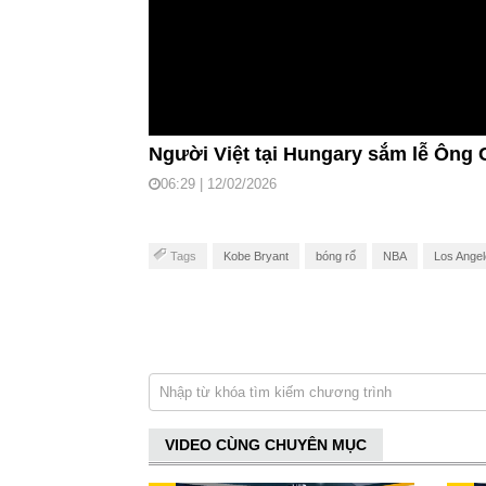
Người Việt tại Hungary sắm lễ Ông
06:29 | 12/02/2026
Tags
Kobe Bryant
bóng rổ
NBA
Los Angel
VIDEO CÙNG CHUYÊN MỤC