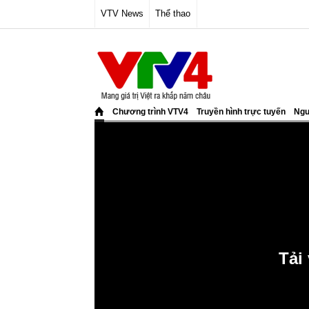
VTV News
Thể thao
Chương trình VTV4
Truyền hình trực tuyến
Ngư