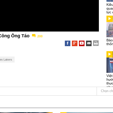
Kiề
qua
lực 
 Công Ông Táo
200
Bảo
thố
es Lakers
Việ
hướ
thư
phư
Chọn ch