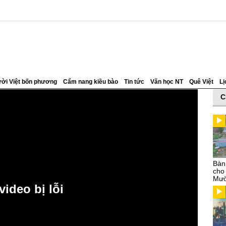
ời Việt bốn phương
Cẩm nang kiều bào
Tin tức
Văn học NT
Quê Việt
Lị
C
Bàn
cho
Mườ