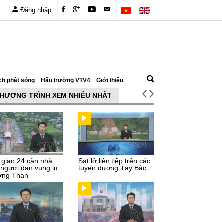
Đăng nhập
ch phát sóng
Hậu trường VTV4
Giới thiệu
HƯƠNG TRÌNH XEM NHIỀU NHẤT
 giao 24 căn nhà
Sạt lở liên tiếp trên các
 người dân vùng lũ
tuyến đường Tây Bắc
ng Than