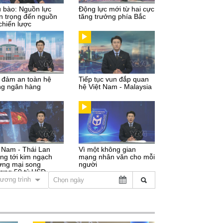
u bào: Nguồn lực
Động lực mới từ hai cực
n trọng đến nguồn
tăng trưởng phía Bắc
chiến lược
 đảm an toàn hệ
Tiếp tục vun đắp quan
ng ngân hàng
hệ Việt Nam - Malaysia
t Nam - Thái Lan
Vì một không gian
ng tới kim ngạch
mạng nhân văn cho mỗi
ơng mại song
người
ơng 50 tỷ USD
ương trình