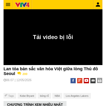
Lan tỏa bản sắc văn hóa Việt giữa lòng Thủ đô
Seoul
200
06:07 | 12/05/2026
Tags
Kobe Bryant
bóng rổ
NBA
Los Angeles Lakers
CHƯƠNG TRÌNH XEM NHIỀU NHẤT