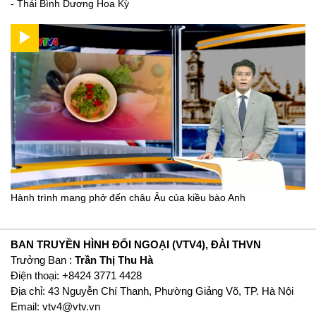
- Thái Bình Dương Hoa Kỳ
Hành trình mang phở đến châu Âu của kiều bào Anh
BAN TRUYỀN HÌNH ĐỐI NGOẠI (VTV4), ĐÀI THVN
Trưởng Ban :
Trần Thị Thu Hà
Ðiện thoại: +8424 3771 4428
Địa chỉ: 43 Nguyễn Chí Thanh, Phường Giảng Võ, TP. Hà Nội
Email:
vtv4@vtv.vn