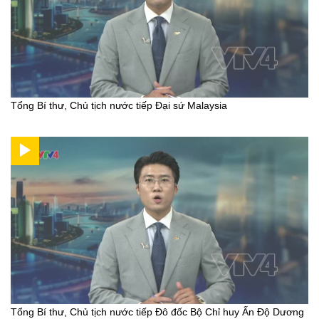
Tổng Bí thư, Chủ tịch nước tiếp Đại sứ Malaysia
Tổng Bí thư, Chủ tịch nước tiếp Đô đốc Bộ Chỉ huy Ấn Độ Dương