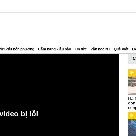
ời Việt bốn phương
Cẩm nang kiều bào
Tin tức
Văn học NT
Quê Việt
Lị
C
Hà N
gọn
côn