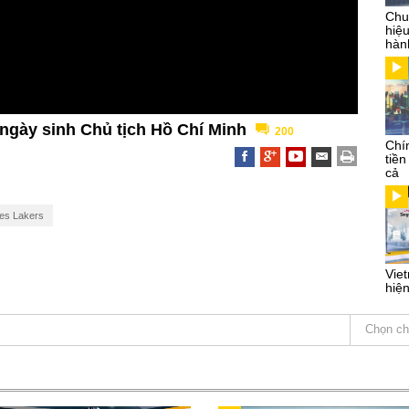
Chu
hiệ
hàn
 ngày sinh Chủ tịch Hồ Chí Minh
200
Chí
tiền
cả
es Lakers
Vie
hiện
Chọn ch