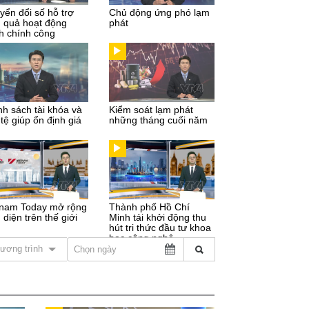
yển đổi số hỗ trợ
Chủ động ứng phó lạm
u quả hoạt động
phát
h chính công
nh sách tài khóa và
Kiểm soát lạm phát
 tệ giúp ổn định giá
những tháng cuối năm
tnam Today mở rộng
Thành phố Hồ Chí
 diện trên thế giới
Minh tái khởi động thu
hút tri thức đầu tư khoa
học công nghệ
ương trình