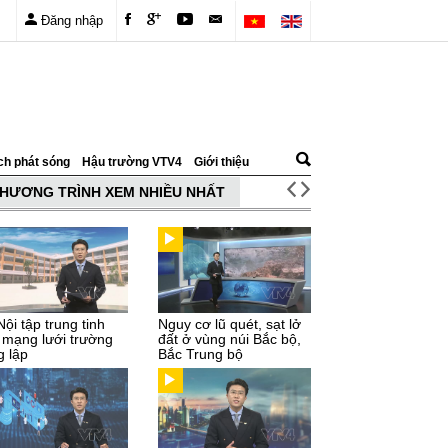
Đăng nhập
ch phát sóng
Hậu trường VTV4
Giới thiệu
HƯƠNG TRÌNH XEM NHIỀU NHẤT
ội tập trung tinh
Nguy cơ lũ quét, sạt lở
 mạng lưới trường
đất ở vùng núi Bắc bộ,
g lập
Bắc Trung bộ