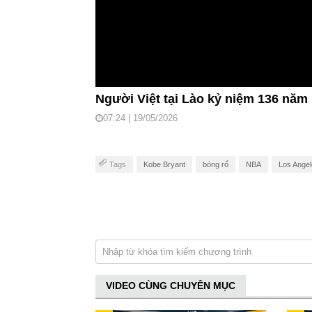
Người Việt tại Lào kỷ niệm 136 năm
07:24 | 19/05/2026
Tags
Kobe Bryant
bóng rổ
NBA
Los Angel
VIDEO CÙNG CHUYÊN MỤC