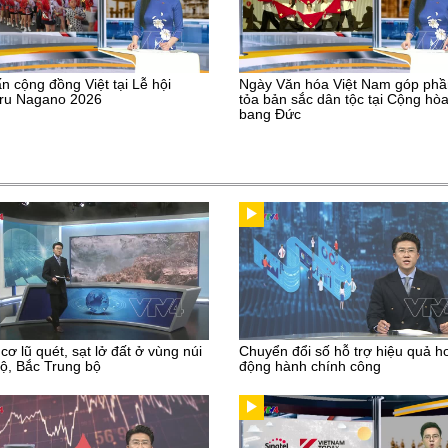
n cộng đồng Việt tại Lễ hội
Ngày Văn hóa Việt Nam góp phầ
uru Nagano 2026
tỏa bản sắc dân tộc tại Cộng hòa
bang Đức
cơ lũ quét, sạt lở đất ở vùng núi
Chuyển đổi số hỗ trợ hiệu quả h
ộ, Bắc Trung bộ
động hành chính công