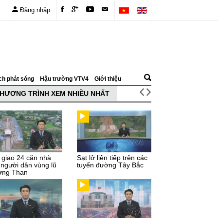
Đăng nhập
ch phát sóng
Hậu trường VTV4
Giới thiệu
HƯƠNG TRÌNH XEM NHIỀU NHẤT
 giao 24 căn nhà
Sạt lở liên tiếp trên các
 người dân vùng lũ
tuyến đường Tây Bắc
ng Than