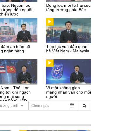
u bào: Nguồn lực
Động lực mới từ hai cực
n trọng đến nguồn
tăng trưởng phía Bắc
chiến lược
 đảm an toàn hệ
Tiếp tục vun đắp quan
ng ngân hàng
hệ Việt Nam - Malaysia
t Nam - Thái Lan
Vì một không gian
ng tới kim ngạch
mạng nhân văn cho mỗi
ơng mại song
người
ơng 50 tỷ USD
ương trình