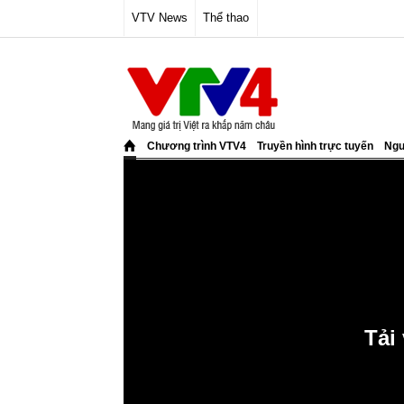
VTV News
Thể thao
Chương trình VTV4
Truyền hình trực tuyến
Ngư