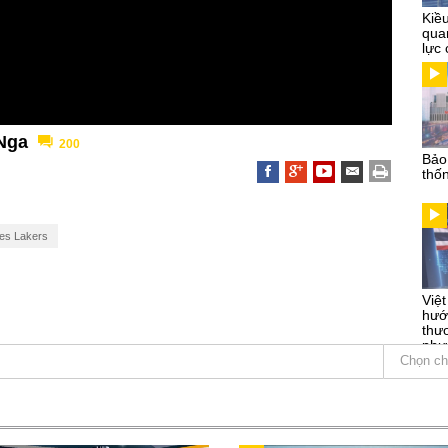
Kiề
qua
lực 
 Nga
200
Bảo
thố
es Lakers
Việ
hướ
thư
phư
Chọn ch