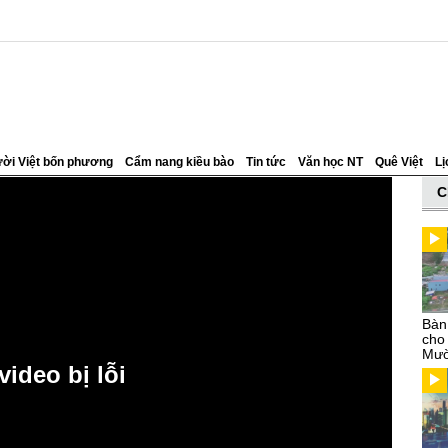
ời Việt bốn phương
Cẩm nang kiều bào
Tin tức
Văn học NT
Quê Việt
Lị
C
Bàn
cho
Mườ