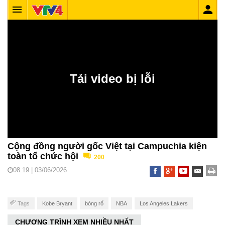
Cộng đồng người gốc Việt tại Campuchia kiện
toàn tổ chức hội
200
08:19 | 03/06/2026
Tags
Kobe Bryant
bóng rổ
NBA
Los Angeles Lakers
CHƯƠNG TRÌNH XEM NHIỀU NHẤT