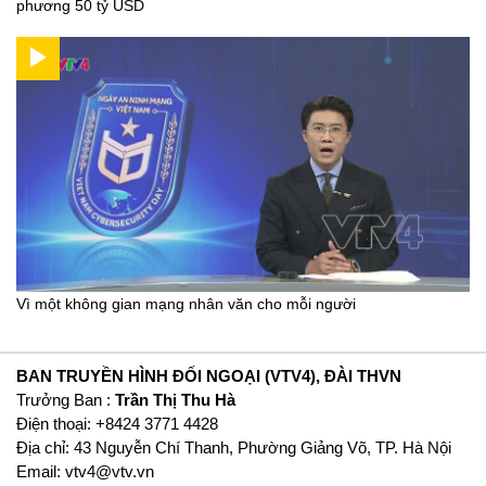
phương 50 tỷ USD
Vì một không gian mạng nhân văn cho mỗi người
BAN TRUYỀN HÌNH ĐỐI NGOẠI (VTV4), ĐÀI THVN
Trưởng Ban :
Trần Thị Thu Hà
Ðiện thoại: +8424 3771 4428
Địa chỉ: 43 Nguyễn Chí Thanh, Phường Giảng Võ, TP. Hà Nội
Email:
vtv4@vtv.vn