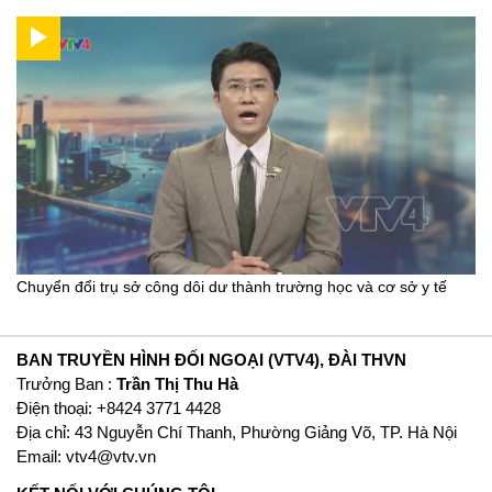
Chuyển đổi trụ sở công dôi dư thành trường học và cơ sở y tế
BAN TRUYỀN HÌNH ĐỐI NGOẠI (VTV4), ĐÀI THVN
Trưởng Ban :
Trần Thị Thu Hà
Ðiện thoại: +8424 3771 4428
Địa chỉ: 43 Nguyễn Chí Thanh, Phường Giảng Võ, TP. Hà Nội
Email:
vtv4@vtv.vn