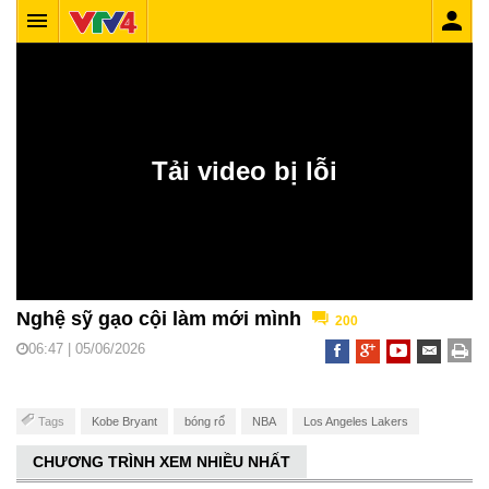
Nghệ sỹ gạo cội làm mới mình
200
06:47 | 05/06/2026
Tags
Kobe Bryant
bóng rổ
NBA
Los Angeles Lakers
CHƯƠNG TRÌNH XEM NHIỀU NHẤT