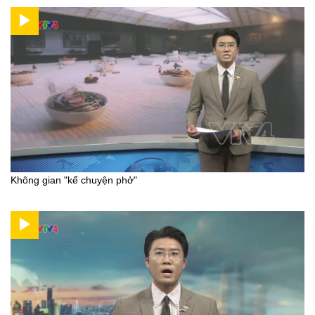
Không gian "kể chuyện phở"