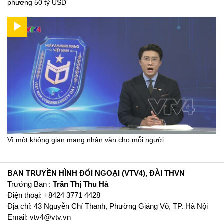
phương 50 tỷ USD
Vì một không gian mạng nhân văn cho mỗi người
BAN TRUYỀN HÌNH ĐỐI NGOẠI (VTV4), ĐÀI THVN
Trưởng Ban :
Trần Thị Thu Hà
Ðiện thoại: +8424 3771 4428
Địa chỉ: 43 Nguyễn Chí Thanh, Phường Giảng Võ, TP. Hà Nội
Email:
vtv4@vtv.vn