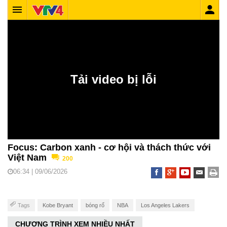
Focus: Carbon xanh - cơ hội và thách thức với
Việt Nam
200
06:34 | 09/06/2026
Tags
Kobe Bryant
bóng rổ
NBA
Los Angeles Lakers
CHƯƠNG TRÌNH XEM NHIỀU NHẤT