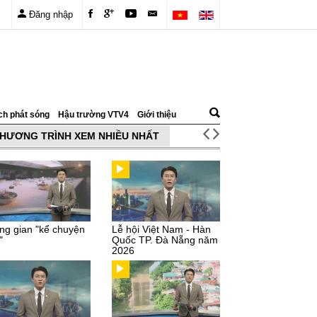
Đăng nhập
ch phát sóng
Hậu trường VTV4
Giới thiệu
HƯƠNG TRÌNH XEM NHIỀU NHẤT
ng gian "kể chuyện
Lễ hội Việt Nam - Hàn
"
Quốc TP. Đà Nẵng năm
2026