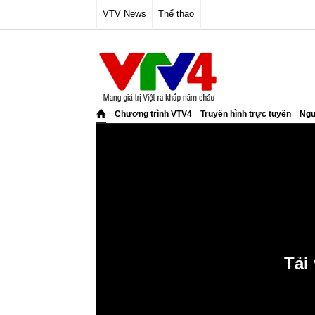
VTV News
Thể thao
Chương trình VTV4
Truyền hình trực tuyến
Ngư