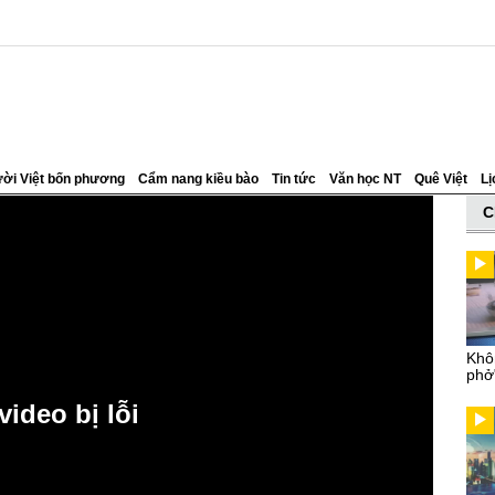
ời Việt bốn phương
Cẩm nang kiều bào
Tin tức
Văn học NT
Quê Việt
Lị
C
Khô
phở