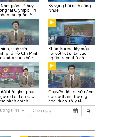
t Nam giành 7 huy
Kỳ vọng hồi sinh sông
ơng tại Olympic Trí
Nhuệ
 nhân tạo quốc tế
sinh, sinh viên
Khẩn trương lấy mẫu
nh phố Hồ Chí Minh
hài cốt liệt sĩ tại các
c khám sức khỏe
nghĩa trang thủ đô
n phí
 dài thời gian phục
Chuyển đổi trụ sở công
người dân làm các
dôi dư thành trường
 tục hành chính
học và cơ sở y tế
ương trình