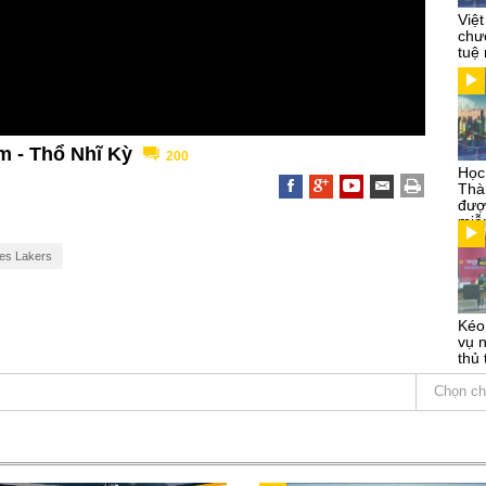
Việ
chư
tuệ
m - Thổ Nhĩ Kỳ
200
Học 
Thà
đượ
miễ
es Lakers
Kéo
vụ 
thủ
Chọn ch