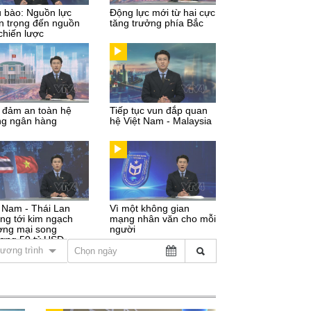
u bào: Nguồn lực
Động lực mới từ hai cực
n trọng đến nguồn
tăng trưởng phía Bắc
chiến lược
 đảm an toàn hệ
Tiếp tục vun đắp quan
ng ngân hàng
hệ Việt Nam - Malaysia
t Nam - Thái Lan
Vì một không gian
ng tới kim ngạch
mạng nhân văn cho mỗi
ơng mại song
người
ơng 50 tỷ USD
ương trình