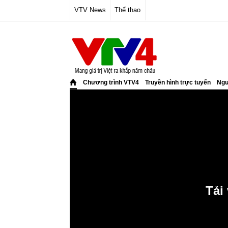
VTV News
Thể thao
Chương trình VTV4
Truyền hình trực tuyến
Ngư