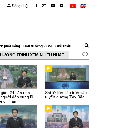
Đăng nhập
ch phát sóng
Hậu trường VTV4
Giới thiệu
HƯƠNG TRÌNH XEM NHIỀU NHẤT
 giao 24 căn nhà
Sạt lở liên tiếp trên các
 người dân vùng lũ
tuyến đường Tây Bắc
ng Than