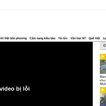
ời Việt bốn phương
Cẩm nang kiều bào
Tin tức
Văn học NT
Quê Việt
Lị
C
Bàn
cho
Mườ