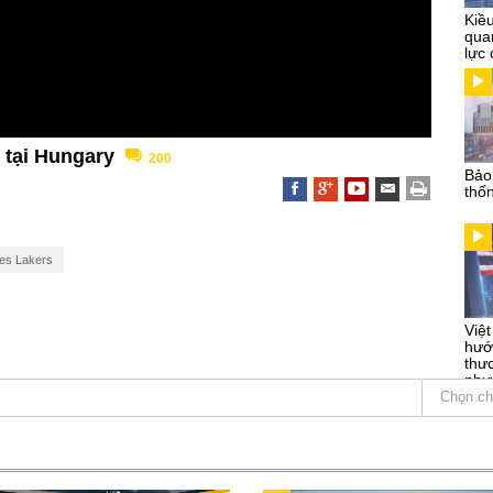
Kiề
qua
lực 
 tại Hungary
200
Bảo
thố
es Lakers
Việ
hướ
thư
phư
Chọn ch