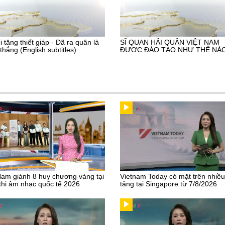
i tăng thiết giáp - Đã ra quân là
SĨ QUAN HẢI QUÂN VIỆT NAM
thắng (English subtitles)
ĐƯỢC ĐÀO TẠO NHƯ THẾ NÀ
Nam giành 8 huy chương vàng tại
Vietnam Today có mặt trên nhiề
thi âm nhạc quốc tế 2026
tảng tại Singapore từ 7/8/2026