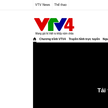
VTV News
Thể thao
Chương trình VTV4
Truyền hình trực tuyến
Ngư