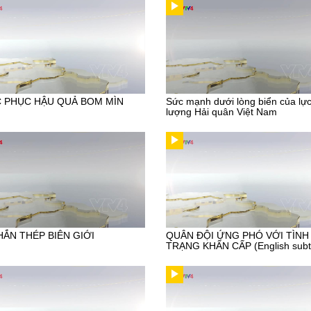
 PHỤC HẬU QUẢ BOM MÌN
Sức mạnh dưới lòng biển của lự
lượng Hải quân Việt Nam
HẮN THÉP BIÊN GIỚI
QUÂN ĐỘI ỨNG PHÓ VỚI TÌNH
TRẠNG KHẨN CẤP (English subti