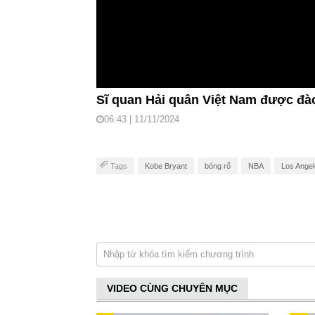
Sĩ quan Hải quân Việt Nam được đào
06:43 | 11/11/2024
Tags
Kobe Bryant
bóng rổ
NBA
Los Angel
VIDEO CÙNG CHUYÊN MỤC