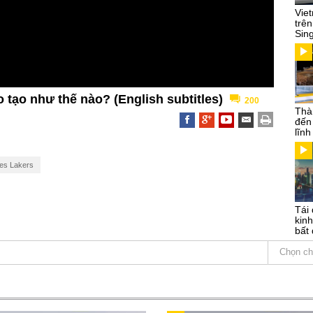
Vie
trên
Sin
 tạo như thế nào? (English subtitles)
200
Thà
đến
lĩn
es Lakers
Tái 
kinh
bất 
Chọn ch