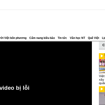
ời Việt bốn phương
Cẩm nang kiều bào
Tin tức
Văn học NT
Quê Việt
Lị
C
Việ
xây
quâ