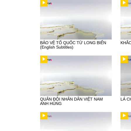
BẢO VỆ TỔ QUỐC TỪ LONG BIỂN
KHẮC
(English Subtitles)
QUÂN ĐỘI NHÂN DÂN VIỆT NAM
LÁ C
ANH HÙNG