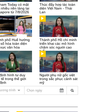
tnam Today có mặt
Thúc đẩy hợp tác toàn
 nhiều nền tảng tại
diện Việt Nam - Thái
gapore từ 7/8/2026
Lan
nh phố Huế hướng
Thành phố Hồ chí minh
 số hóa toàn diện
triển khai các mô hình
h vực văn hóa
chăm sóc người cao
tuổi
định hình tư duy
Người phụ nữ gốc việt
 tế trong thế giới
trong sắc phục cảnh sát
định
mỹ
ương trình