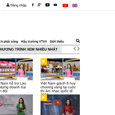
Đăng nhập
ch phát sóng
Hậu trường VTV4
Giới thiệu
HƯƠNG TRÌNH XEM NHIỀU NHẤT
t Nam hỗ trợ Lào
Việt Nam giành 8 huy
 dựng doanh trại
chương vàng tại cuộc
n đội
thi âm nhạc quốc tế
2026