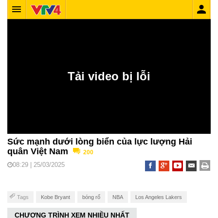
Sức mạnh dưới lòng biển của lực lượng Hải
quân Việt Nam
200
08:29 | 25/03/2025
Tags
Kobe Bryant
bóng rổ
NBA
Los Angeles Lakers
CHƯƠNG TRÌNH XEM NHIỀU NHẤT