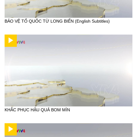
BẢO VỆ TỔ QUỐC TỪ LONG BIỂN (English Subtitles)
KHẮC PHỤC HẬU QUẢ BOM MÌN