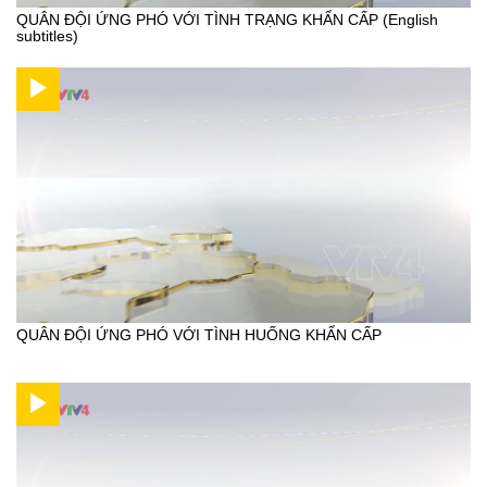
QUÂN ĐỘI ỨNG PHÓ VỚI TÌNH TRẠNG KHẨN CẤP (English
subtitles)
QUÂN ĐỘI ỨNG PHÓ VỚI TÌNH HUỐNG KHẨN CẤP