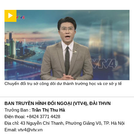
Chuyển đổi trụ sở công dôi dư thành trường học và cơ sở y tế
BAN TRUYỀN HÌNH ĐỐI NGOẠI (VTV4), ĐÀI THVN
Trưởng Ban :
Trần Thị Thu Hà
Ðiện thoại: +8424 3771 4428
Địa chỉ: 43 Nguyễn Chí Thanh, Phường Giảng Võ, TP. Hà Nội
Email:
vtv4@vtv.vn