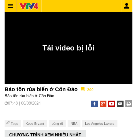
Bảo tồn rùa biển ở Côn Đảo
200
Bảo tồn rùa biển ở Côn Đảo
07:48 | 06/08/2024
Tags
Kobe Bryant
bóng rổ
NBA
Los Angeles Lakers
CHƯƠNG TRÌNH XEM NHIỀU NHẤT