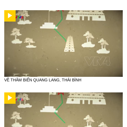
VỀ THĂM BIỂN QUANG LANG, THÁI BÌNH