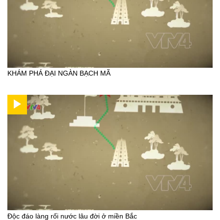
KHÁM PHÁ ĐẠI NGÀN BẠCH MÃ
Độc đáo làng rối nước lâu đời ở miền Bắc