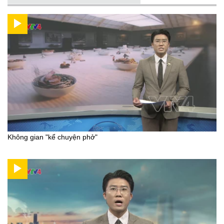
Không gian "kể chuyện phở"