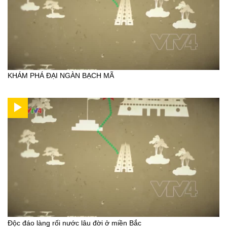
KHÁM PHÁ ĐẠI NGÀN BẠCH MÃ
Độc đáo làng rối nước lâu đời ở miền Bắc