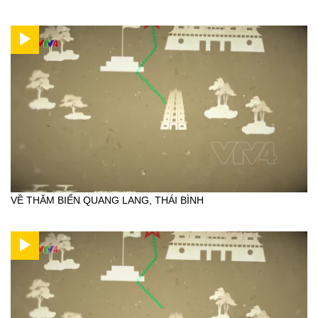
VỀ THĂM BIỂN QUANG LANG, THÁI BÌNH