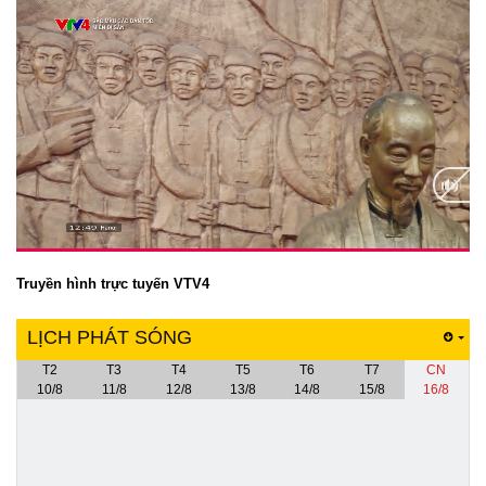
Truyền hình trực tuyến VTV4
LỊCH PHÁT SÓNG
T2
T3
T4
T5
T6
T7
CN
10/8
11/8
12/8
13/8
14/8
15/8
16/8