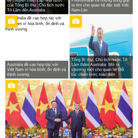
về chuyến thăm cấp Nhà nước
Phomvihane và những đóng góp
của Tổng Bí thư, Chủ tịch nước
to lớn cho quan hệ đặc biệt Việt
Tô Lâm đến Australia
Nam-Lào
Tổng Bí thư, Chủ tịch nước Tô
Australia đề cao hợp tác với
Lâm thăm Australia: Mở ra
Việt Nam vì hòa bình, ổn định và
chương mới cho quan hệ Đối
thịnh vượng
tác chiến lược toàn diện