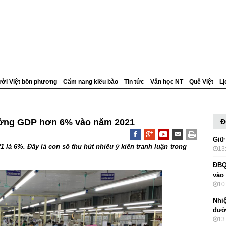
ời Việt bốn phương
Cẩm nang kiều bào
Tin tức
Văn học NT
Quê Việt
Lị
rưởng GDP hơn 6% vào năm 2021
Đ
Giữ
là 6%. Đây là con số thu hút nhiều ý kiến tranh luận trong
13
ĐBQ
vào
10
Nhi
đườ
13