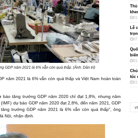
Thủ
khe
01
Lễ 
trọ
07
Quố
biến
01
ưởng GDP năm 2021 là 6% vẫn còn quá thấp. (Ảnh: Dân trí)
Chủ
túc
GDP năm 2021 là 6% vẫn còn quá thấp và Việt Nam hoàn toàn
01
dự báo tăng trưởng GDP năm 2020 chỉ đạt 1,8%, nhưng năm
 tế (IMF) dự báo GDP năm 2020 đạt 2,8%, đến năm 2021, GDP
u tăng trưởng GDP năm 2021 là 6% vẫn còn quá thấp", ông
à Nội, nhận định.