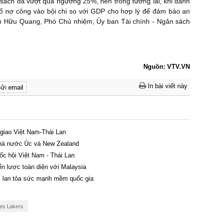
 sách đã vượt quá ngưỡng 25%, nên trong tương lai, khi đánh
ỉ số nợ công vào bội chi so với GDP cho hợp lý để đảm bảo an
yễn Hữu Quang, Phó Chủ nhiệm, Ủy ban Tài chính - Ngân sách
Nguồn: VTV.VN
In bài viết này
 giao Việt Nam-Thái Lan
nhà nước Úc và New Zealand
ốc hội Việt Nam - Thái Lan
iến lược toàn diện với Malaysia
h, lan tỏa sức mạnh mềm quốc gia
es Lakers