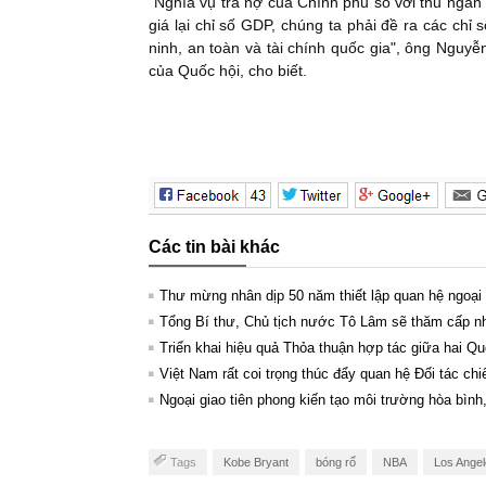
"Nghĩa vụ trả nợ của Chính phủ so với thu ngân
giá lại chỉ số GDP, chúng ta phải đề ra các ch
ninh, an toàn và tài chính quốc gia", ông Ngu
của Quốc hội, cho biết.
Các tin bài khác
Thư mừng nhân dịp 50 năm thiết lập quan hệ ngoại
Tổng Bí thư, Chủ tịch nước Tô Lâm sẽ thăm cấp 
Triển khai hiệu quả Thỏa thuận hợp tác giữa hai Qu
Việt Nam rất coi trọng thúc đẩy quan hệ Đối tác ch
Ngoại giao tiên phong kiến tạo môi trường hòa bìn
Tags
Kobe Bryant
bóng rổ
NBA
Los Angel