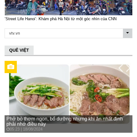
‘Street Life Hanoi’: Khám phá Hà Nội từ một góc nhìn của CNN
QUÊ VIỆT
Phở bò thơm ngon, bổ dưỡng nhưng khi ăn nhất định
phải nhớ điều này
Đ
05:23 | 18/08/2024