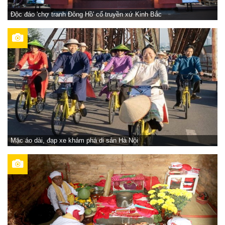
Độc đáo 'chợ tranh Đông Hồ' cổ truyền xứ Kinh Bắc
Mặc áo dài, đạp xe khám phá di sản Hà Nội