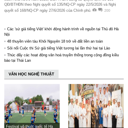
QĐ/BTHĐN theo Nghị quyết số 135/NQ-CP ngày 22/5/2026 và Nghị
quyết số 168/NQ-CP ngày 27/6/2026 của Chính phủ.
200
Các 'sứ giả tiếng Việt' khởi động hành trình về nguồn tại Thủ đô Hà
Nội
48 thuyền viên tàu Khôi Nguyên 18 trở về đất liền an toàn
Sôi nổi Cuộc thi Sứ giả tiếng Việt tương lai lần thứ hai tại Lào
Thúc đẩy các hoạt động văn hoá truyền thống trong cộng đồng kiều
bào tại Thái Lan
VĂN HỌC NGHỆ THUẬT
Festival võ thuật quốc tế Hà