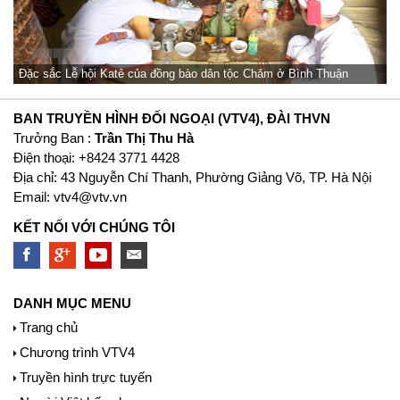
Đặc sắc Lễ hội Katê của đồng bào dân tộc Chăm ở Bình Thuận
BAN TRUYỀN HÌNH ĐỐI NGOẠI (VTV4), ĐÀI THVN
Trưởng Ban :
Trần Thị Thu Hà
Ðiện thoại: +8424 3771 4428
Địa chỉ: 43 Nguyễn Chí Thanh, Phường Giảng Võ, TP. Hà Nội
Email:
vtv4@vtv.vn
KẾT NỐI VỚI CHÚNG TÔI
DANH MỤC MENU
Trang chủ
Chương trình VTV4
Truyền hình trực tuyến