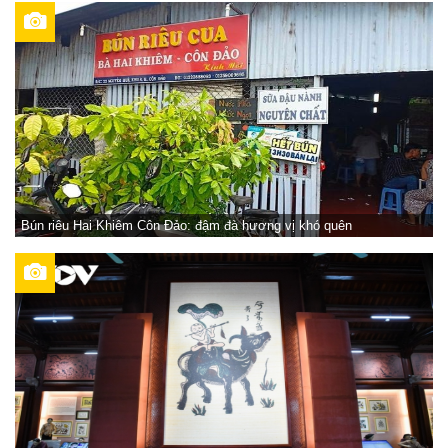
Bún riêu Hai Khiêm Côn Đảo: đậm đà hương vị khó quên