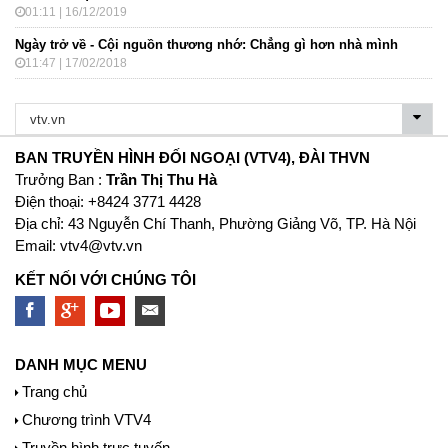
01:11 | 16/12/2019
Ngày trở về - Cội nguồn thương nhớ: Chẳng gì hơn nhà mình
11:47 | 17/02/2018
BAN TRUYỀN HÌNH ĐỐI NGOẠI (VTV4), ĐÀI THVN
Trưởng Ban :
Trần Thị Thu Hà
Ðiện thoại: +8424 3771 4428
Địa chỉ: 43 Nguyễn Chí Thanh, Phường Giảng Võ, TP. Hà Nội
Email:
vtv4@vtv.vn
KẾT NỐI VỚI CHÚNG TÔI
DANH MỤC MENU
Trang chủ
Chương trình VTV4
Truyền hình trực tuyến