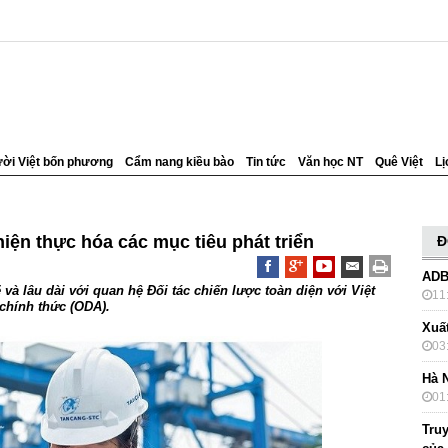
ời Việt bốn phương
Cẩm nang kiều bào
Tin tức
Văn học NT
Quê Việt
Lị
hiện thực hóa các mục tiêu phát triển
Đ
ADB
và lâu dài với quan hệ Đối tác chiến lược toàn diện với Việt
11
chính thức (ODA).
Xuấ
03
Hà 
01
Truy