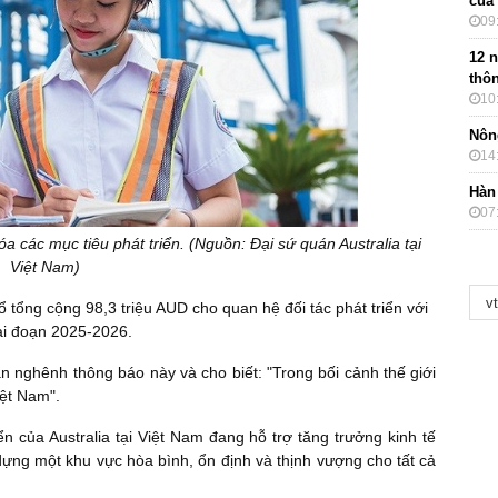
của
09
12 
thôn
10
Nôn
14
Hàn
07
a các mục tiêu phát triển. (Nguồn: Đại sứ quán Australia tại
Việt Nam)
 tổng cộng 98,3 triệu AUD cho quan hệ đối tác phát triển với
ai đoạn 2025-2026.
oan nghênh thông báo này và cho biết: "Trong bối cảnh thế giới
iệt Nam".
ển của Australia tại Việt Nam đang hỗ trợ tăng trưởng kinh tế
ựng một khu vực hòa bình, ổn định và thịnh vượng cho tất cả