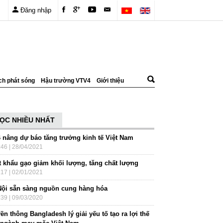
Đăng nhập
ch phát sóng
Hậu trường VTV4
Giới thiệu
ỌC NHIỀU NHẤT
 nâng dự báo tăng trưởng kinh tế Việt Nam
:46 | 28/04/2021
t khẩu gạo giảm khối lượng, tăng chất lượng
:17 | 02/01/2021
Nội sẵn sàng nguồn cung hàng hóa
:39 | 09/03/2020
ền thông Bangladesh lý giải yếu tố tạo ra lợi thế