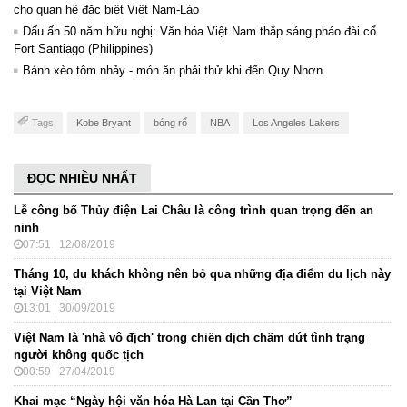
cho quan hệ đặc biệt Việt Nam-Lào
Dấu ấn 50 năm hữu nghị: Văn hóa Việt Nam thắp sáng pháo đài cổ
Fort Santiago (Philippines)
Bánh xèo tôm nhảy - món ăn phải thử khi đến Quy Nhơn
Tags
Kobe Bryant
bóng rổ
NBA
Los Angeles Lakers
ĐỌC NHIỀU NHẤT
Lễ công bố Thủy điện Lai Châu là công trình quan trọng đến an
ninh
07:51 | 12/08/2019
Tháng 10, du khách không nên bỏ qua những địa điểm du lịch này
tại Việt Nam
13:01 | 30/09/2019
Việt Nam là 'nhà vô địch' trong chiến dịch chấm dứt tình trạng
người không quốc tịch
00:59 | 27/04/2019
Khai mạc “Ngày hội văn hóa Hà Lan tại Cần Thơ”