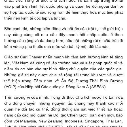
chắc, việc Tổng Bí thư, Chủ tịch nước Tô Lâm tập trung trở lại
vào phát triển kinh tế, quốc phòng và quan hệ đối ngoại đòi hỏi
sự hợp tác quốc tế sâu rộng hơn để hiện thực hóa mục tiêu phát
triển nền kinh tế độc lập và tự chủ.
Bên cạnh đó, những biến động và bất ổn của trật tự thế giới hiện
nay càng củng cố nhu cầu đẩy mạnh hội nhập quốc tế theo
hướng sâu rộng và đa dạng hơn, nêu bật những rủi ro cấu trúc đi
kèm với sự phụ thuộc quá mức vào bất kỳ một đối tác nào.
Giáo sư Carl Thayer nhấn mạnh khi tầm ảnh hưởng kinh tế tăng
lên, Việt Nam đã củng cố lập trường bảo vệ luật pháp quốc tế và
niềm tin cơ bản vào sự bình đẳng chủ quyền của các quốc gia.
Những giá trị này được chia sẻ rộng rãi trong khu vực và được
thể hiện trong Tầm nhìn về Ấn Độ Dương-Thái Bình Dương
(AOIP) của Hiệp hội Các quốc gia Đông Nam Á (ASEAN).
Trên cương vị của mình, Tổng Bí thư, Chủ tịch nước Tô Lâm đã
chủ động chuyển những nguyên tắc chung này thành các mối
quan hệ đối tác cụ thể, đồng thời giám sát việc thiết lập hoặc
nâng cấp các mối quan hệ Đối tác Chiến lược Toàn diện mới, bao
gồm với Malaysia, New Zealand, Indonesia, Singapore, Thái Lan,