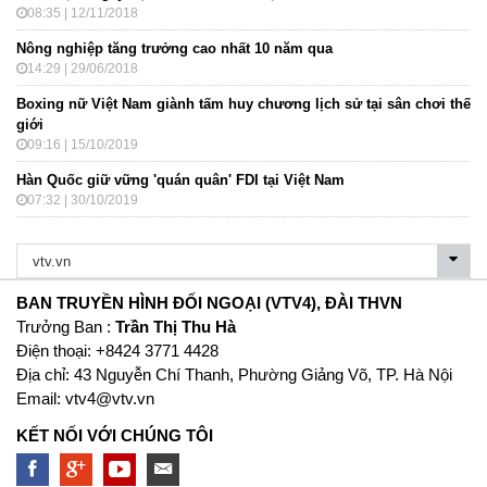
08:35 | 12/11/2018
Nông nghiệp tăng trưởng cao nhất 10 năm qua
14:29 | 29/06/2018
Boxing nữ Việt Nam giành tấm huy chương lịch sử tại sân chơi thế
giới
09:16 | 15/10/2019
Hàn Quốc giữ vững 'quán quân' FDI tại Việt Nam
07:32 | 30/10/2019
BAN TRUYỀN HÌNH ĐỐI NGOẠI (VTV4), ĐÀI THVN
Trưởng Ban :
Trần Thị Thu Hà
Ðiện thoại: +8424 3771 4428
Địa chỉ: 43 Nguyễn Chí Thanh, Phường Giảng Võ, TP. Hà Nội
Email:
vtv4@vtv.vn
KẾT NỐI VỚI CHÚNG TÔI