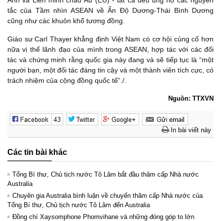
Anh và Liên minh châu Âu (EU) - tất cả đều ủng hộ các nguyên
tắc của Tầm nhìn ASEAN về Ấn Độ Dương-Thái Bình Dương
cũng như các khuôn khổ tương đồng.
Giáo sư Carl Thayer khẳng định Việt Nam có cơ hội củng cố hơn
nữa vị thế lãnh đạo của mình trong ASEAN, hợp tác với các đối
tác và chứng minh rằng quốc gia này đang và sẽ tiếp tục là “một
người bạn, một đối tác đáng tin cậy và một thành viên tích cực, có
trách nhiệm của cộng đồng quốc tế”./.
Nguồn: TTXVN
In bài viết này
Các tin bài khác
Tổng Bí thư, Chủ tịch nước Tô Lâm bắt đầu thăm cấp Nhà nước
Australia
Chuyên gia Australia bình luận về chuyến thăm cấp Nhà nước của
Tổng Bí thư, Chủ tịch nước Tô Lâm đến Australia
Đồng chí Xaysomphone Phomvihane và những đóng góp to lớn