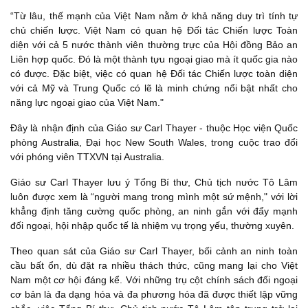
“Từ lâu, thế mạnh của Việt Nam nằm ở khả năng duy trì tính tự
chủ chiến lược. Việt Nam có quan hệ Đối tác Chiến lược Toàn
diện với cả 5 nước thành viên thường trực của Hội đồng Bảo an
Liên hợp quốc. Đó là một thành tựu ngoại giao mà ít quốc gia nào
có được. Đặc biệt, việc có quan hệ Đối tác Chiến lược toàn diện
với cả Mỹ và Trung Quốc có lẽ là minh chứng nổi bật nhất cho
năng lực ngoại giao của Việt Nam."
Đây là nhận định của Giáo sư Carl Thayer - thuộc Học viện Quốc
phòng Australia, Đại học New South Wales, trong cuộc trao đổi
với phóng viên TTXVN tại Australia.
Giáo sư Carl Thayer lưu ý Tổng Bí thư, Chủ tịch nước Tô Lâm
luôn được xem là “người mang trong mình một sứ mệnh," với lời
khẳng định tăng cường quốc phòng, an ninh gắn với đẩy mạnh
đối ngoại, hội nhập quốc tế là nhiệm vụ trọng yếu, thường xuyên.
Theo quan sát của Giáo sư Carl Thayer, bối cảnh an ninh toàn
cầu bất ổn, dù đặt ra nhiều thách thức, cũng mang lại cho Việt
Nam một cơ hội đáng kể. Với những trụ cột chính sách đối ngoại
cơ bản là đa dạng hóa và đa phương hóa đã được thiết lập vững