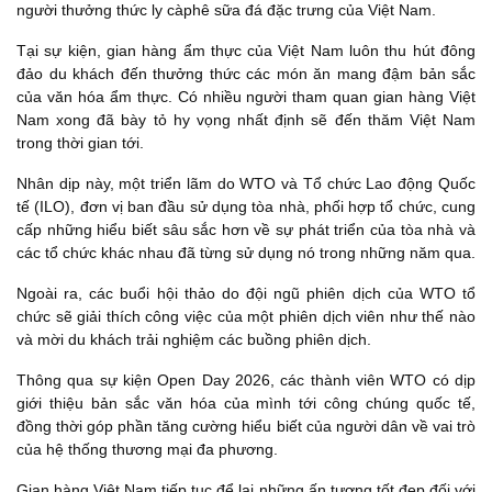
người thưởng thức ly càphê sữa đá đặc trưng của Việt Nam.
Tại sự kiện, gian hàng ẩm thực của Việt Nam luôn thu hút đông
đảo du khách đến thưởng thức các món ăn mang đậm bản sắc
của văn hóa ẩm thực. Có nhiều người tham quan gian hàng Việt
Nam xong đã bày tỏ hy vọng nhất định sẽ đến thăm Việt Nam
trong thời gian tới.
Nhân dịp này, một triển lãm do WTO và Tổ chức Lao động Quốc
tế (ILO), đơn vị ban đầu sử dụng tòa nhà, phối hợp tổ chức, cung
cấp những hiểu biết sâu sắc hơn về sự phát triển của tòa nhà và
các tổ chức khác nhau đã từng sử dụng nó trong những năm qua.
Ngoài ra, các buổi hội thảo do đội ngũ phiên dịch của WTO tổ
chức sẽ giải thích công việc của một phiên dịch viên như thế nào
và mời du khách trải nghiệm các buồng phiên dịch.
Thông qua sự kiện Open Day 2026, các thành viên WTO có dịp
giới thiệu bản sắc văn hóa của mình tới công chúng quốc tế,
đồng thời góp phần tăng cường hiểu biết của người dân về vai trò
của hệ thống thương mại đa phương.
Gian hàng Việt Nam tiếp tục để lại những ấn tượng tốt đẹp đối với