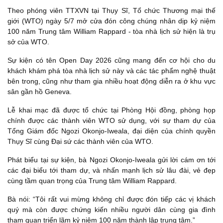
Theo phóng viên TTXVN tại Thụy Sĩ, Tổ chức Thương mại thế
giới (WTO) ngày 5/7 mở cửa đón công chúng nhân dịp kỷ niệm
100 năm Trung tâm William Rappard - tòa nhà lịch sử hiện là trụ
sở của WTO.
Sự kiện có tên Open Day 2026 cũng mang đến cơ hội cho du
khách khám phá tòa nhà lịch sử này và các tác phẩm nghệ thuật
bên trong, cũng như tham gia nhiều hoạt động diễn ra ở khu vực
sân gần hồ Geneva.
Lễ khai mạc đã được tổ chức tại Phòng Hội đồng, phòng họp
chính được các thành viên WTO sử dụng, với sự tham dự của
Tổng Giám đốc Ngozi Okonjo-Iweala, đại diện của chính quyền
Thụy Sĩ cùng Đại sứ các thành viên của WTO.
Phát biểu tại sự kiện, bà Ngozi Okonjo-Iweala gửi lời cám ơn tới
các đại biểu tới tham dự, và nhấn mạnh lịch sử lâu đài, vẻ đẹp
cùng tầm quan trọng của Trung tâm William Rappard.
Bà nói: “Tôi rất vui mừng không chỉ được đón tiếp các vị khách
quý mà còn được chứng kiến nhiều người dân cùng gia đình
tham quan triển lãm kỷ niệm 100 năm thành lập trung tâm.”