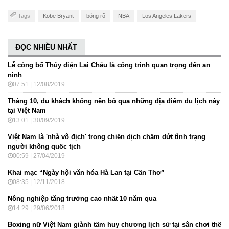
Tags
Kobe Bryant
bóng rổ
NBA
Los Angeles Lakers
ĐỌC NHIỀU NHẤT
Lễ công bố Thủy điện Lai Châu là công trình quan trọng đến an
ninh
07:51 | 12/08/2019
Tháng 10, du khách không nên bỏ qua những địa điểm du lịch này
tại Việt Nam
13:01 | 30/09/2019
Việt Nam là 'nhà vô địch' trong chiến dịch chấm dứt tình trạng
người không quốc tịch
00:59 | 27/04/2019
Khai mạc “Ngày hội văn hóa Hà Lan tại Cần Thơ”
08:35 | 12/11/2018
Nông nghiệp tăng trưởng cao nhất 10 năm qua
14:29 | 29/06/2018
Boxing nữ Việt Nam giành tấm huy chương lịch sử tại sân chơi thế