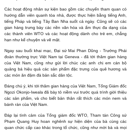
Các hoạt động nhân sự kiện bao gồm các chuyến tham quan có
hướng dẫn viên quanh tòa nhà, được thực hiện bằng tiếng Anh,
tiếng Pháp và tiếng Tây Ban Nha suốt cả ngày. Cũng sẽ có các
gian hàng trưng bày các nền văn hóa và ẩm thực đa dạng của
các thành viên WTO và các hoạt động dành cho trẻ em, chẳng
hạn như kể chuyện và vẽ mặt.
Ngay sau buổi khai mạc, Đại sứ Mai Phan Dũng - Trưởng Phái
đoàn thường trực Việt Nam tại Geneva - đã tới thăm gian hàng
của Việt Nam, cũng như gửi lời chúc các anh chị em cán bộ
quảng bá hiệu quả các sản phẩm đặc trưng của quê hương và
các món ăn đậm đà bản sắc dân tộc.
Đáng chú ý, khi tới thăm gian hàng của Việt Nam, Tổng Giám đốc
Ngozi Okonjo-Iweala đã bày tỏ niềm vui trước quá trình giới thiệu
các sản phẩm, và cho biết bản thân rất thích các món nem và
bánh rán của Việt Nam.
Đáp lại tình cảm của Tổng giám đốc WTO, Tham tán Công sứ
Phạm Quang Huy hoan nghênh sự hiện diện của bà cùng các
quan chức cấp cao khác trong tổ chức, cũng như mời bà và mọi