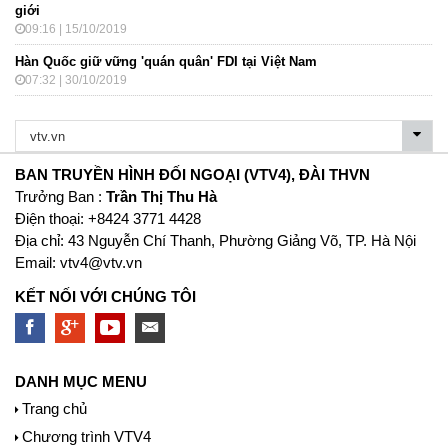
giới
09:16 | 15/10/2019
Hàn Quốc giữ vững 'quán quân' FDI tại Việt Nam
07:32 | 30/10/2019
BAN TRUYỀN HÌNH ĐỐI NGOẠI (VTV4), ĐÀI THVN
Trưởng Ban :
Trần Thị Thu Hà
Ðiện thoại: +8424 3771 4428
Địa chỉ: 43 Nguyễn Chí Thanh, Phường Giảng Võ, TP. Hà Nội
Email:
vtv4@vtv.vn
KẾT NỐI VỚI CHÚNG TÔI
DANH MỤC MENU
Trang chủ
Chương trình VTV4