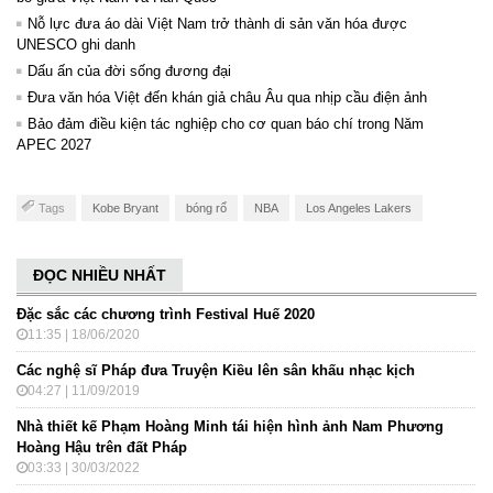
Nỗ lực đưa áo dài Việt Nam trở thành di sản văn hóa được
UNESCO ghi danh
Dấu ấn của đời sống đương đại
Đưa văn hóa Việt đến khán giả châu Âu qua nhịp cầu điện ảnh
Bảo đảm điều kiện tác nghiệp cho cơ quan báo chí trong Năm
APEC 2027
Tags
Kobe Bryant
bóng rổ
NBA
Los Angeles Lakers
ĐỌC NHIỀU NHẤT
Đặc sắc các chương trình Festival Huế 2020
11:35 | 18/06/2020
Các nghệ sĩ Pháp đưa Truyện Kiều lên sân khấu nhạc kịch
04:27 | 11/09/2019
Nhà thiết kế Phạm Hoàng Minh tái hiện hình ảnh Nam Phương
Hoàng Hậu trên đất Pháp
03:33 | 30/03/2022