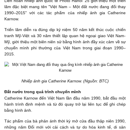
Liên hoan nhiếp ảnh quốc tế Photo Hanoi '25 giới thiệu một triển
lãm đặc biệt mang tên "Việt Nam – Một đất nước đang đổi thay
1990–2015" với các tác phẩm của nhiếp ảnh gia Catherine
Karnow.
Triển lãm diễn ra đúng dịp kỷ niệm 50 năm kết thúc cuộc chiến
tranh Mỹ-Việt và 30 năm thiết lập quan hệ ngoại giao Việt Nam-
Mỹ, giới thiệu một biên niên sử bằng hình ảnh đầy xúc cảm về sự
chuyển mình phi thường của Việt Nam trong giai đoạn 1990–
2015.
Nhiếp ảnh gia Catherine Karnow. (Nguồn: BTC)
Đất nước trong quá trình chuyển mình
Catherine Karnow đến Việt Nam lần đầu năm 1990, bắt đầu một
hành trình định mệnh và từ đó quay trở lại liên tục để ghi chép
bằng hình ảnh.
Tác phẩm của bà phản ánh thời kỳ mở cửa đầu thập niên 1990,
những năm Đổi mới với cải cách và tự do hóa kinh tế, di sản