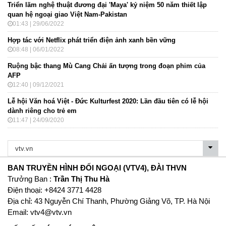
Triển lãm nghệ thuật đương đại 'Maya' kỷ niệm 50 năm thiết lập
quan hệ ngoại giao Việt Nam-Pakistan
01:43 | 29/06/2022
Hợp tác với Netflix phát triển điện ảnh xanh bền vững
08:48 | 06/01/2022
Ruộng bậc thang Mù Cang Chải ấn tượng trong đoạn phim của
AFP
12:40 | 09/12/2021
Lễ hội Văn hoá Việt - Đức Kulturfest 2020: Lần đầu tiên có lễ hội
dành riêng cho trẻ em
11:47 | 24/09/2020
BAN TRUYỀN HÌNH ĐỐI NGOẠI (VTV4), ĐÀI THVN
Trưởng Ban :
Trần Thị Thu Hà
Ðiện thoại: +8424 3771 4428
Địa chỉ: 43 Nguyễn Chí Thanh, Phường Giảng Võ, TP. Hà Nội
Email:
vtv4@vtv.vn