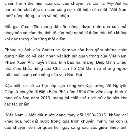
chiến tranh thể hiện qua các câu chuyện về con lai Mỹ-Việt và
nạn nhân chất độc da cam cùng sự xuất hiện của một "Việt Nam
mới" năng động, tự tin và hội nhập.
Mỗi giai đoạn đều mang dấu ấn riêng, được nhìn qua con mắt
nhạy bén và cảm thụ tinh tế của một nghệ sĩ thấm thía bầu không
khí đặc trưng của từng thời điểm.
Phóng sự ảnh của Catherine Karnow còn bao gồm những chân
dung hiếm có về các nhân vật lịch sử quan trọng của Việt Nam:
Phạm Xuân Ẩn, huyền thoại tình báo hai mang; Diệp Minh Châu,
nhà điêu khắc riêng của Chủ tịch Hồ Chí Minh và những người
thân cuối cùng còn sống của vua Bảo Đại.
Đặc biệt, cô có cơ hội tiếp cận riêng với Đại tướng Võ Nguyên
Giáp từ chuyến đi Điện Biên Phủ năm 1994 đến việc chụp hình lễ
tang của ông năm 2013, mang lại chiều sâu lịch sử đặc biệt cho
các tác phẩm.
"V
iệt Nam - Một đất nước đang thay đổi 1990–2015" không chỉ
khắc họa một đất nước trong quá trình chuyển mình, mà còn là
câu chuyện về mối quan hệ ngày càng sâu sắc giữa nhiếp ảnh