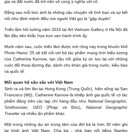
gia và đất nước đã trở nên vô cùng ý nghĩa với cô.
Đằng sau mỗi bức ảnh là những câu chuyện về tình bạn và sự kết
nối như định mệnh điều mà người Việt gọi là "gặp duyên".
Triển lãm hồi tưởng năm 2015 tại Art Vietnam Gallery ở Hà Nội đã
lần đầu tiên khắc họa trọn vẹn hành trình ấy.
Mười năm sau, cuộc triển lãm được mở rộng này trong khuôn khổ
Photo Hanoi '25 sẽ kết nối với bộ tác phẩm mang tính biểu tượng
của Catherine Karnow, tạo cầu nối giữa ký ức lưu lại với những
cuộc đối thoại đương đại, dành cho khán giả trong nước, kiều bào
và quốc tế.
Mối quan hệ sâu sắc với Việt Nam
Sinh ra và lớn lên tại Hong Kong (Trung Quốc), hiện sống tại San
Francisco (Mỹ), Catherine Karnow là nhiếp ảnh gia quốc tế có tác
phẩm đăng trên các tạp chí hàng đầu như
National Geographic,
Smithsonian, GEO
(Pháp và Đức)
, National Geographic
Traveler
và nhiều ấn phẩm khác.
Một trong những dự án trọng tâm của đời bà là hơn 30 năm ghi
lại hình ảnh Việt Nam. Cha bà - nhà báo nổi tiếng Stanley