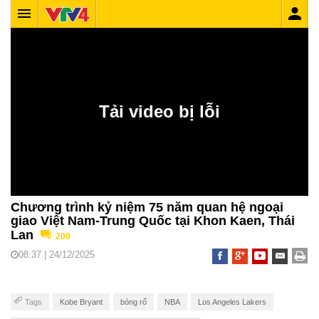
Chương trình kỷ niệm 75 năm quan hệ ngoại
giao Việt Nam-Trung Quốc tại Khon Kaen, Thái
Lan
200
08:37 | 24/12/2025
Tags
Kobe Bryant
bóng rổ
NBA
Los Angeles Lakers