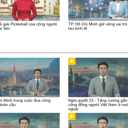
ổi giải Pickleball của cộng người
TP. Hồ Chí Minh giữ vững vai trò
ại Séc
tàu kinh tế
í Minh trong cuộc đua công
Nghị quyết 23 - Tăng cường gắn
toàn cầu
cộng đồng người Việt Nam ở nư
ngoài