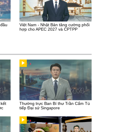
 đầu
Việt Nam - Nhật Bản tăng cường phối
hợp cho APEC 2027 và CPTPP
 kết
Thường trực Ban Bí thư Trần Cẩm Tú
ớc
tiếp Đại sứ Singapore