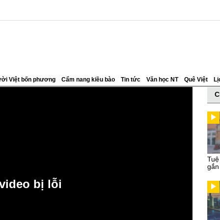
ời Việt bốn phương
Cẩm nang kiều bào
Tin tức
Văn học NT
Quê Việt
Lị
C
Tuệ
gắn