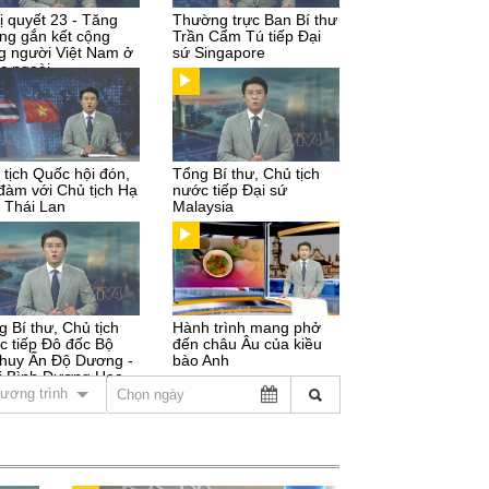
ị quyết 23 - Tăng
Thường trực Ban Bí thư
ng gắn kết cộng
Trần Cẩm Tú tiếp Đại
g người Việt Nam ở
sứ Singapore
c ngoài
 tịch Quốc hội đón,
Tổng Bí thư, Chủ tịch
 đàm với Chủ tịch Hạ
nước tiếp Đại sứ
n Thái Lan
Malaysia
g Bí thư, Chủ tịch
Hành trình mang phở
c tiếp Đô đốc Bộ
đến châu Âu của kiều
 huy Ấn Độ Dương -
bào Anh
i Bình Dương Hoa
ương trình