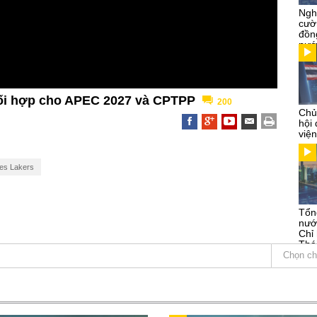
Ngh
cườ
đồn
nướ
hối hợp cho APEC 2027 và CPTPP
200
Chủ
hội
việ
es Lakers
Tổn
nướ
Chỉ
Thá
Kỳ
Chọn ch