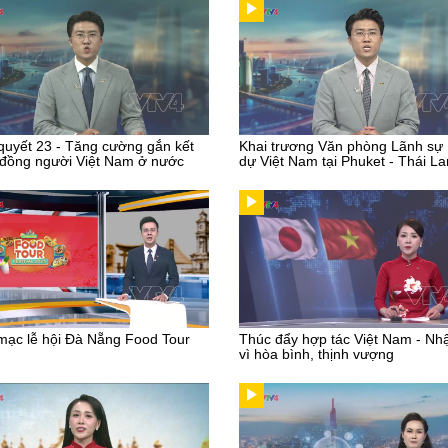
quyết 23 - Tăng cường gắn kết
Khai trương Văn phòng Lãnh sự
đồng người Việt Nam ở nước
dự Việt Nam tại Phuket - Thái La
mạc lễ hội Đà Nẵng Food Tour
Thúc đẩy hợp tác Việt Nam - Nh
vì hòa bình, thịnh vượng