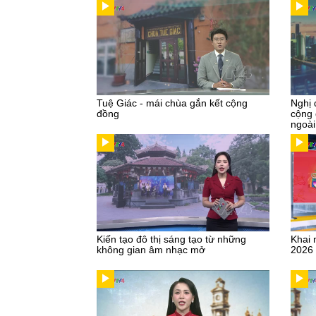
Tuệ Giác - mái chùa gắn kết cộng
Nghị 
đồng
cộng 
ngoài
Kiến tạo đô thị sáng tạo từ những
Khai 
không gian âm nhạc mở
2026