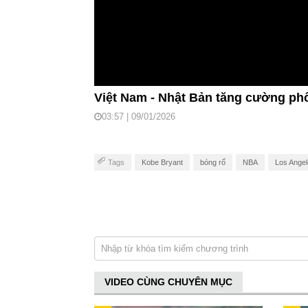
Việt Nam - Nhật Bản tăng cường p
03:57 | 09/01/2026
Tags
Kobe Bryant
bóng rổ
NBA
Los Angel
VIDEO CÙNG CHUYÊN MỤC