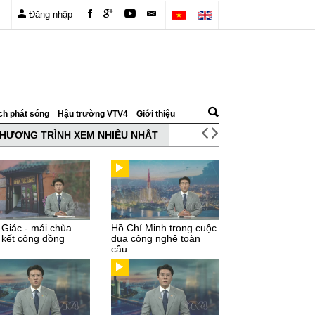
Đăng nhập
ch phát sóng
Hậu trường VTV4
Giới thiệu
HƯƠNG TRÌNH XEM NHIỀU NHẤT
 Giác - mái chùa
Hồ Chí Minh trong cuộc
 kết cộng đồng
đua công nghệ toàn
cầu