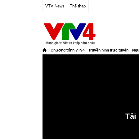
VTV News
Thể thao
Chương trình VTV4
Truyền hình trực tuyến
Ngư