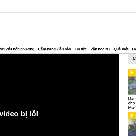
ời Việt bốn phương
Cẩm nang kiều bào
Tin tức
Văn học NT
Quê Việt
Lị
C
Bàn
cho
Mườ