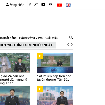
Đăng nhập
ch phát sóng
Hậu trường VTV4
Giới thiệu
HƯƠNG TRÌNH XEM NHIỀU NHẤT
 giao 24 căn nhà
Sạt lở liên tiếp trên các
 người dân vùng lũ
tuyến đường Tây Bắc
ng Than