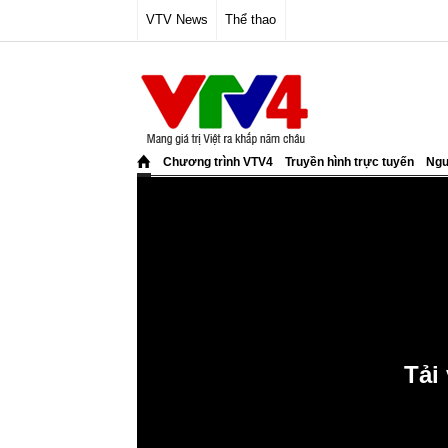
VTV News
Thể thao
Chương trình VTV4
Truyền hình trực tuyến
Ngư