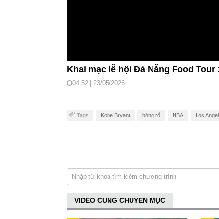
Khai mạc lễ hội Đà Nẵng Food Tour
04:52 | 23/05/2026
Tags
Kobe Bryant
bóng rổ
NBA
Los Angel
VIDEO CÙNG CHUYÊN MỤC