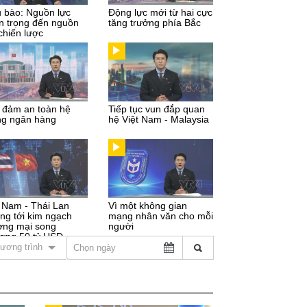
u bào: Nguồn lực
Động lực mới từ hai cực
n trọng đến nguồn
tăng trưởng phía Bắc
chiến lược
 đảm an toàn hệ
Tiếp tục vun đắp quan
ng ngân hàng
hệ Việt Nam - Malaysia
t Nam - Thái Lan
Vì một không gian
ng tới kim ngạch
mạng nhân văn cho mỗi
ơng mại song
người
ơng 50 tỷ USD
ương trình