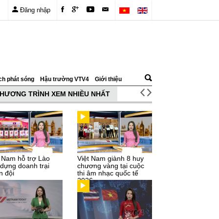
Đăng nhập
ch phát sóng
Hậu trường VTV4
Giới thiệu
HƯƠNG TRÌNH XEM NHIỀU NHẤT
t Nam hỗ trợ Lào
Việt Nam giành 8 huy
 dựng doanh trại
chương vàng tại cuộc
n đội
thi âm nhạc quốc tế
2026