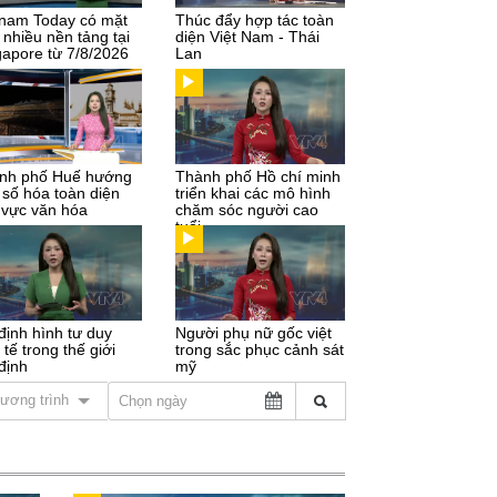
tnam Today có mặt
Thúc đẩy hợp tác toàn
 nhiều nền tảng tại
diện Việt Nam - Thái
gapore từ 7/8/2026
Lan
nh phố Huế hướng
Thành phố Hồ chí minh
 số hóa toàn diện
triển khai các mô hình
h vực văn hóa
chăm sóc người cao
tuổi
định hình tư duy
Người phụ nữ gốc việt
 tế trong thế giới
trong sắc phục cảnh sát
định
mỹ
ương trình