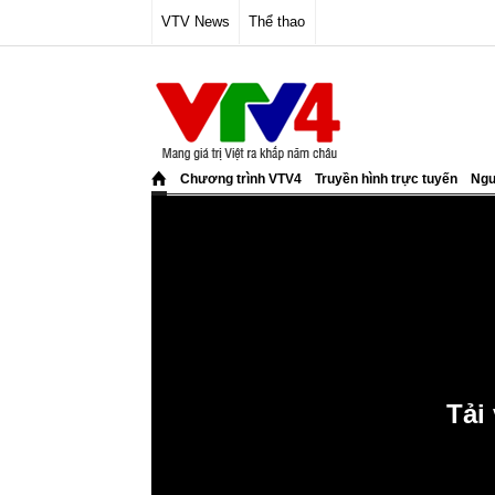
VTV News
Thể thao
Chương trình VTV4
Truyền hình trực tuyến
Ngư