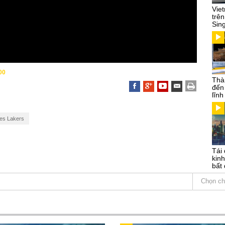
Vie
trên
Sin
00
Thà
đến
lĩn
es Lakers
Tái 
kinh
bất 
Chọn ch