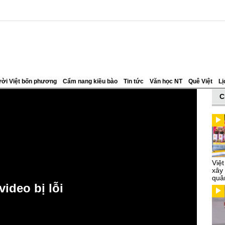
ời Việt bốn phương
Cẩm nang kiều bào
Tin tức
Văn học NT
Quê Việt
Lị
C
Việ
xây
quâ