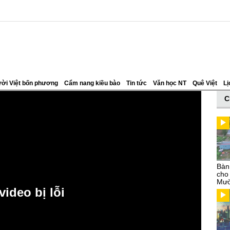
ời Việt bốn phương
Cẩm nang kiều bào
Tin tức
Văn học NT
Quê Việt
Lị
C
Bàn
cho
Mườ