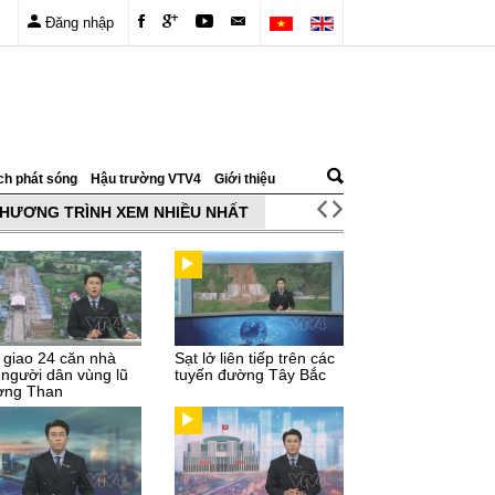
Đăng nhập
ch phát sóng
Hậu trường VTV4
Giới thiệu
HƯƠNG TRÌNH XEM NHIỀU NHẤT
 giao 24 căn nhà
Sạt lở liên tiếp trên các
 người dân vùng lũ
tuyến đường Tây Bắc
ng Than