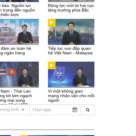
u bào: Nguồn lực
Động lực mới từ hai cực
n trọng đến nguồn
tăng trưởng phía Bắc
chiến lược
 đảm an toàn hệ
Tiếp tục vun đắp quan
ng ngân hàng
hệ Việt Nam - Malaysia
t Nam - Thái Lan
Vì một không gian
ng tới kim ngạch
mạng nhân văn cho mỗi
ơng mại song
người
ơng 50 tỷ USD
ương trình