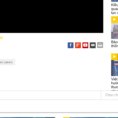
Kiề
qua
lực 
00
Bảo
thố
es Lakers
Việ
hướ
thư
phư
Chọn ch