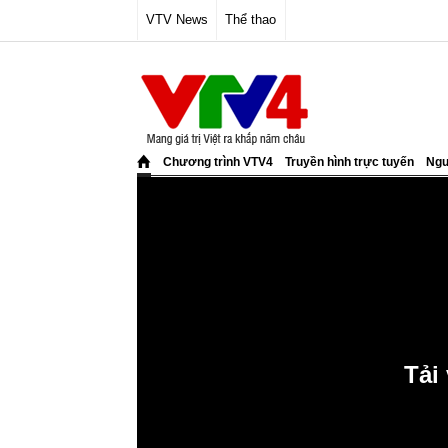
VTV News
Thể thao
Chương trình VTV4
Truyền hình trực tuyến
Ngư