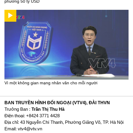
phương 50 tỷ USD
Vì một không gian mạng nhân văn cho mỗi người
BAN TRUYỀN HÌNH ĐỐI NGOẠI (VTV4), ĐÀI THVN
Trưởng Ban :
Trần Thị Thu Hà
Ðiện thoại: +8424 3771 4428
Địa chỉ: 43 Nguyễn Chí Thanh, Phường Giảng Võ, TP. Hà Nội
Email:
vtv4@vtv.vn