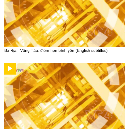
Bà Rịa - Vũng Tàu: điểm hẹn bình yên (English subtitles)