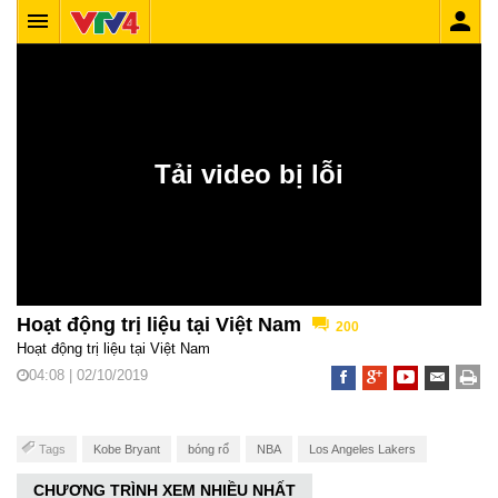
Hoạt động trị liệu tại Việt Nam
200
Hoạt động trị liệu tại Việt Nam
04:08 | 02/10/2019
Tags
Kobe Bryant
bóng rổ
NBA
Los Angeles Lakers
CHƯƠNG TRÌNH XEM NHIỀU NHẤT