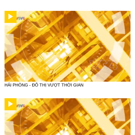
HẢI PHÒNG - ĐÔ THỊ VƯỢT THỜI GIAN