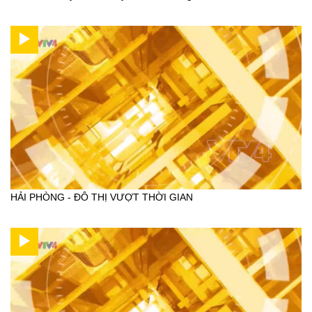
HẢI PHÒNG - ĐÔ THỊ VƯỢT THỜI GIAN