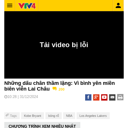
Những dấu chân thầm lặng: Vì bình yên miền
biên viễn Lai Châu
200
10:28 | 31/12/2024
Tags
Kobe Bryant
bóng rổ
NBA
Los Angeles Lakers
CHƯƠNG TRÌNH XEM NHIỀU NHẤT