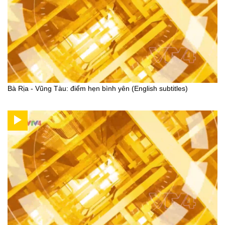
Bà Rịa - Vũng Tàu: điểm hẹn bình yên (English subtitles)