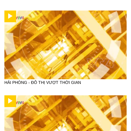
HẢI PHÒNG - ĐÔ THỊ VƯỢT THỜI GIAN