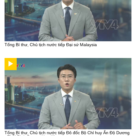
Tổng Bí thư, Chủ tịch nước tiếp Đại sứ Malaysia
Tổng Bí thư, Chủ tịch nước tiếp Đô đốc Bộ Chỉ huy Ấn Độ Dương