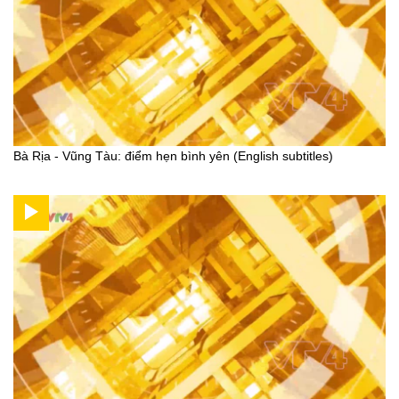
Bà Rịa - Vũng Tàu: điểm hẹn bình yên (English subtitles)