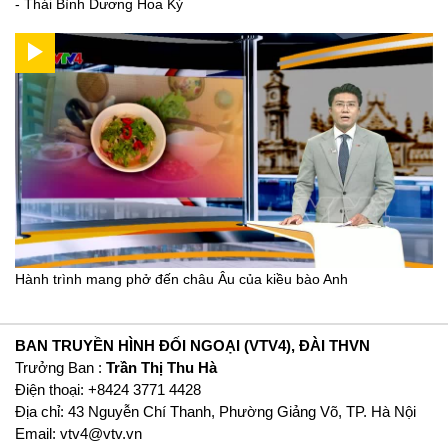
- Thái Bình Dương Hoa Kỳ
Hành trình mang phở đến châu Âu của kiều bào Anh
BAN TRUYỀN HÌNH ĐỐI NGOẠI (VTV4), ĐÀI THVN
Trưởng Ban :
Trần Thị Thu Hà
Ðiện thoại: +8424 3771 4428
Địa chỉ: 43 Nguyễn Chí Thanh, Phường Giảng Võ, TP. Hà Nội
Email:
vtv4@vtv.vn