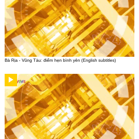
Bà Rịa - Vũng Tàu: điểm hẹn bình yên (English subtitles)