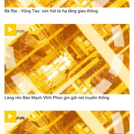
Bà Rịa - Vũng Tàu: sức hút từ hạ tầng giao thông
Làng rèn Bàn Mạch Vĩnh Phúc gìn giữ nét truyền thống