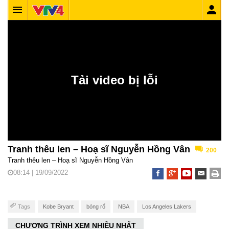
Tranh thêu len – Hoạ sĩ Nguyễn Hồng Vân
200
Tranh thêu len – Hoạ sĩ Nguyễn Hồng Vân
08:14 | 19/09/2022
Tags
Kobe Bryant
bóng rổ
NBA
Los Angeles Lakers
CHƯƠNG TRÌNH XEM NHIỀU NHẤT