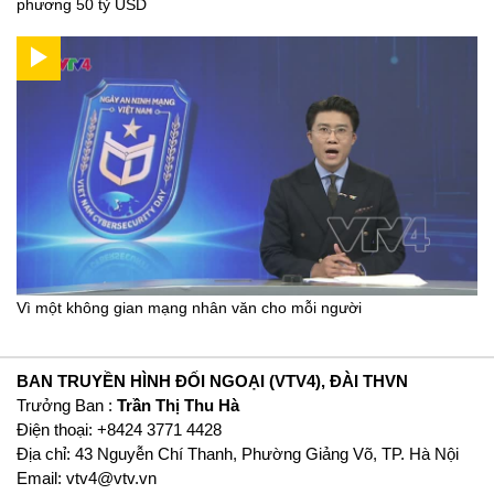
phương 50 tỷ USD
Vì một không gian mạng nhân văn cho mỗi người
BAN TRUYỀN HÌNH ĐỐI NGOẠI (VTV4), ĐÀI THVN
Trưởng Ban :
Trần Thị Thu Hà
Ðiện thoại: +8424 3771 4428
Địa chỉ: 43 Nguyễn Chí Thanh, Phường Giảng Võ, TP. Hà Nội
Email:
vtv4@vtv.vn