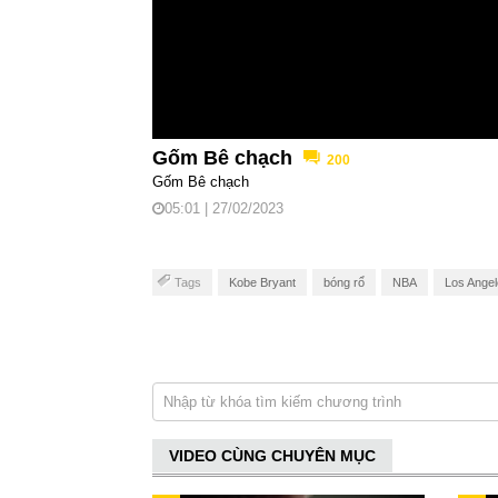
Gốm Bê chạch
200
Gốm Bê chạch
05:01 | 27/02/2023
Tags
Kobe Bryant
bóng rổ
NBA
Los Angel
VIDEO CÙNG CHUYÊN MỤC