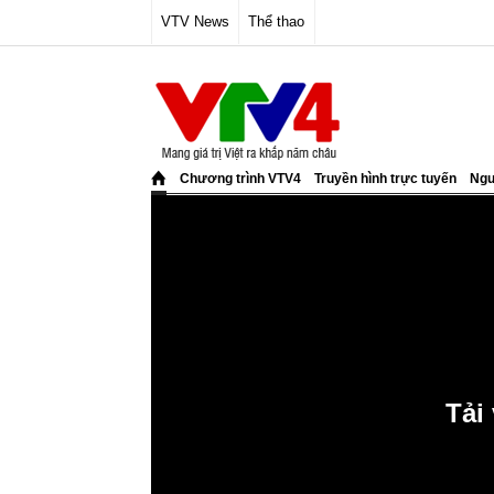
VTV News
Thể thao
Chương trình VTV4
Truyền hình trực tuyến
Ngư