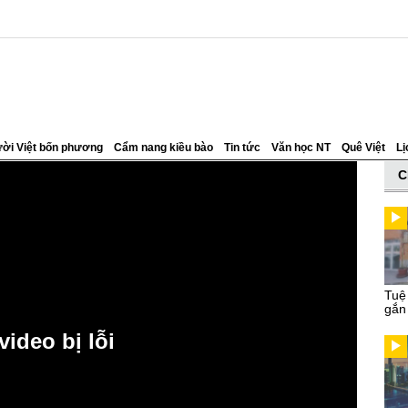
ời Việt bốn phương
Cẩm nang kiều bào
Tin tức
Văn học NT
Quê Việt
Lị
C
Tuệ
gắn