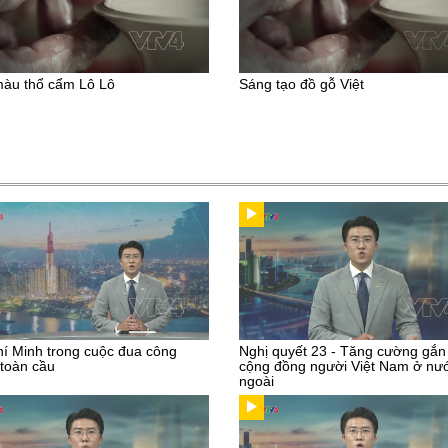
àu thổ cẩm Lô Lô
Sáng tạo đồ gỗ Việt
í Minh trong cuộc đua công
Nghị quyết 23 - Tăng cường gắn
toàn cầu
cộng đồng người Việt Nam ở nư
ngoài