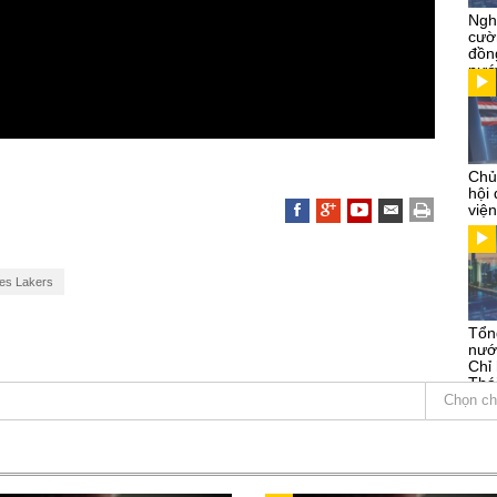
Ngh
cườ
đồn
nướ
Chủ
hội
việ
es Lakers
Tổn
nướ
Chỉ
Thá
Kỳ
Chọn ch