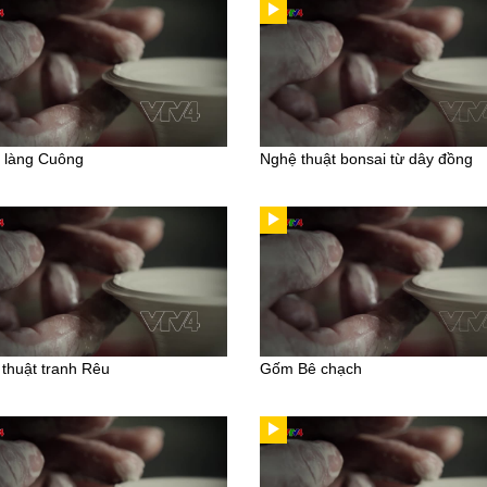
 làng Cuông
Nghệ thuật bonsai từ dây đồng
thuật tranh Rêu
Gốm Bê chạch