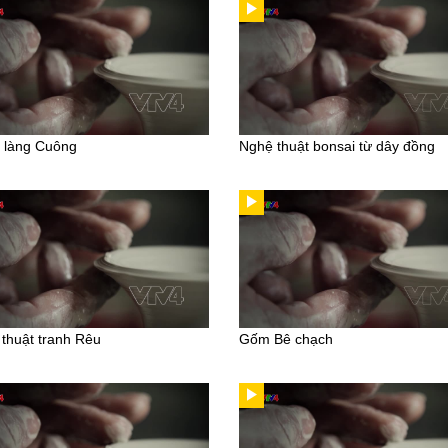
 làng Cuông
Nghệ thuật bonsai từ dây đồng
thuật tranh Rêu
Gốm Bê chạch