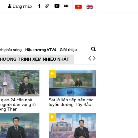
Đăng nhập
ch phát sóng
Hậu trường VTV4
Giới thiệu
HƯƠNG TRÌNH XEM NHIỀU NHẤT
 giao 24 căn nhà
Sạt lở liên tiếp trên các
 người dân vùng lũ
tuyến đường Tây Bắc
ng Than