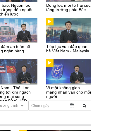
u bào: Nguồn lực
Động lực mới từ hai cực
n trọng đến nguồn
tăng trưởng phía Bắc
chiến lược
 đảm an toàn hệ
Tiếp tục vun đắp quan
ng ngân hàng
hệ Việt Nam - Malaysia
t Nam - Thái Lan
Vì một không gian
ng tới kim ngạch
mạng nhân văn cho mỗi
ơng mại song
người
ơng 50 tỷ USD
ương trình