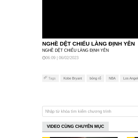
NGHỀ DỆT CHIẾU LÀNG ĐỊNH YÊN
NGHỀ DỆT CHIẾU LÀNG ĐỊNH YÊN
06:09 | 06/02/2023
Tags
Kobe Bryant
bóng rổ
NBA
Los Angel
VIDEO CÙNG CHUYÊN MỤC