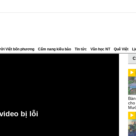
ời Việt bốn phương
Cẩm nang kiều bào
Tin tức
Văn học NT
Quê Việt
Lị
C
Bàn
cho
Mườ