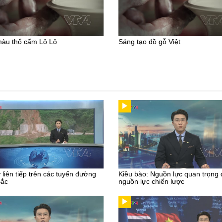
àu thổ cẩm Lô Lô
Sáng tạo đồ gỗ Việt
ở liên tiếp trên các tuyến đường
Kiều bào: Nguồn lực quan trọng
Bắc
nguồn lực chiến lược