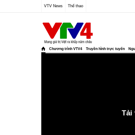
VTV News
Thể thao
Chương trình VTV4
Truyền hình trực tuyến
Ngư