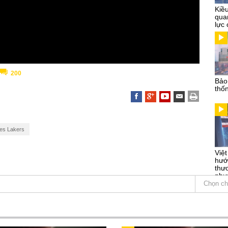
Kiề
qua
lực 
200
Bảo
thố
es Lakers
Việ
hướ
thư
phư
Chọn ch