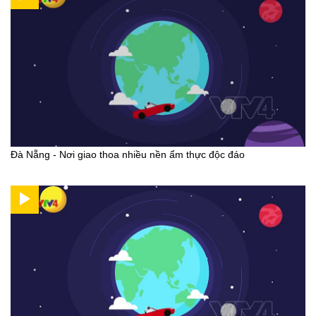
Đà Nẵng - Nơi giao thoa nhiều nền ẩm thực độc đáo