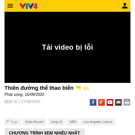
Thiên đường thể thao biển
200
Phát sóng: 16/09/2020
08:55 | 17/09/2020
Tags
Kobe Bryant
bóng rổ
NBA
Los Angeles Lakers
CHƯƠNG TRÌNH XEM NHIỀU NHẤT