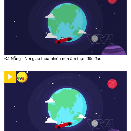
Đà Nẵng - Nơi giao thoa nhiều nền ẩm thực độc đáo