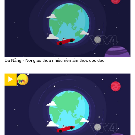
Đà Nẵng - Nơi giao thoa nhiều nền ẩm thực độc đáo