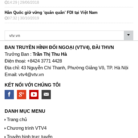
14:29 | 29/06/2018
Hàn Quốc giữ vững 'quán quân' FDI tại Việt Nam
07:32 | 30/10/2019
BAN TRUYỀN HÌNH ĐỐI NGOẠI (VTV4), ĐÀI THVN
Trưởng Ban :
Trần Thị Thu Hà
Ðiện thoại: +8424 3771 4428
Địa chỉ: 43 Nguyễn Chí Thanh, Phường Giảng Võ, TP. Hà Nội
Email:
vtv4@vtv.vn
KẾT NỐI VỚI CHÚNG TÔI
DANH MỤC MENU
Trang chủ
Chương trình VTV4
Truyền hình trực tuyến