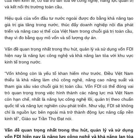
của nền kinh tế, có vai trò lan tỏa về công nghệ, năng lực quản trị
và kết nối thị trường toàn cầu.
Hiệu quả của vốn đầu tư nước ngoài được đo bằng khả năng tạo
giá trị gia tăng trong nước, thúc đẩy doanh nghiệp nội địa phát
triển và nâng cao vị thế của Việt Nam trong chuỗi giá trị toàn cầu,
thay vì đo bằng quy mô vốn và số lượng dự án.
Vấn đề quan trọng nhất trong thu hút, quản lý và sử dụng vốn FDI
hiện nay là năng lực công nghệ và khả năng lan tỏa với khu vực
kinh tế trong nước.
“Vốn không còn là yếu tố khan hiếm như trước. Điều Việt Nam
thiếu là khả năng làm chủ công nghệ, nâng cao năng suất và
tham gia sâu vào chuỗi giá trị toàn cầu. Vốn FDI có thể đóng vai
trò quan trọng trong việc hình thành các năng lực mà Việt Nam
còn hạn chế, nhất là năng lực
công nghệ lõi
, quản trị theo chuẩn
quốc tế và năng lực nghiên cứu-phát triển. Như vậy, FDI sẽ không
chỉ là nguồn lực bên ngoài mà trở thành động lực nâng cấp nền
kinh tế”, Giáo sư Trần Thọ Đạt nói.
Vấn đề quan trọng nhất trong thu hút, quản lý và sử dụng
vốn FDI hiện nay là năng lực công nghệ và khả năng lan tỏa