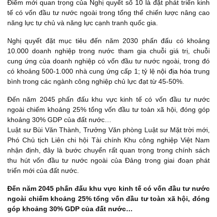
Điểm mới quan trọng của Nghị quyết số 10 là đặt phát triển kinh
tế có vốn đầu tư nước ngoài trong tổng thể chiến lược nâng cao
năng lực tự chủ và năng lực cạnh tranh quốc gia.
Nghị quyết đặt mục tiêu đến năm 2030 phấn đấu có khoảng
10.000 doanh nghiệp trong nước tham gia chuỗi giá trị, chuỗi
cung ứng của doanh nghiệp có vốn đầu tư nước ngoài, trong đó
có khoảng 500-1.000 nhà cung ứng cấp 1; tỷ lệ
nội địa hóa
trung
bình trong các ngành công nghiệp chủ lực đạt từ 45-50%.
Đến năm 2045 phấn đấu khu vực kinh tế có vốn đầu tư nước
ngoài chiếm khoảng 25% tổng vốn đầu tư toàn xã hội, đóng góp
khoảng 30% GDP của đất nước…
Luật sư Bùi Văn Thành, Trưởng Văn phòng Luật sư Mặt trời mới,
Phó Chủ tịch Liên chi hội Tài chính Khu công nghiệp Việt Nam
nhận định, đây là bước chuyển rất quan trọng trong chính sách
thu hút vốn đầu tư nước ngoài của Đảng trong giai đoạn phát
triển mới của đất nước.
Đến năm 2045 phấn đấu khu vực kinh tế có vốn đầu tư nước
ngoài chiếm khoảng 25% tổng vốn đầu tư toàn xã hội, đóng
góp khoảng 30% GDP của đất nước…