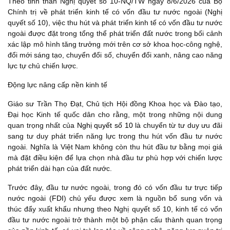
Theo tinh thần Nghị quyết số 10-NQ/TW ngày 8/6/2026 của Bộ
Chính trị về phát triển kinh tế có vốn đầu tư nước ngoài (Nghị
quyết số 10), việc thu hút và phát triển kinh tế có vốn đầu tư nước
ngoài được đặt trong tổng thể phát triển đất nước trong bối cảnh
xác lập mô hình tăng trưởng mới trên cơ sở khoa học-công nghệ,
đổi mới sáng tạo, chuyển đổi số, chuyển đổi xanh, nâng cao năng
lực tự chủ chiến lược.
Động lực nâng cấp nền kinh tế
Giáo sư Trần Thọ Đạt, Chủ tịch Hội đồng Khoa học và Đào tạo,
Đại học Kinh tế quốc dân cho rằng, một trong những nội dung
quan trọng nhất của
Nghị quyết số 10
là chuyển từ tư duy ưu đãi
sang tư duy phát triển năng lực trong thu hút vốn đầu tư nước
ngoài. Nghĩa là Việt Nam không còn thu hút đầu tư bằng mọi giá
mà đặt điều kiện để lựa chọn nhà đầu tư phù hợp với chiến lược
phát triển dài hạn của đất nước.
Trước đây, đầu tư nước ngoài, trong đó có vốn đầu tư trực tiếp
nước ngoài (
FDI
) chủ yếu được xem là nguồn bổ sung vốn và
thúc đẩy xuất khẩu nhưng theo Nghị quyết số 10, kinh tế có vốn
đầu tư nước ngoài trở thành một bộ phận cấu thành quan trọng