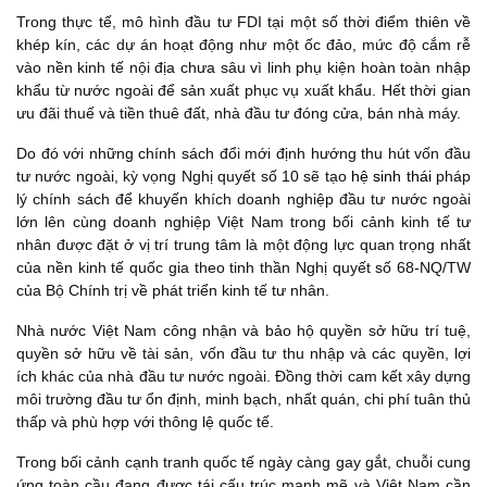
Trong thực tế, mô hình đầu tư FDI tại một số thời điểm thiên về
khép kín, các dự án hoạt động như một ốc đảo, mức độ cắm rễ
vào nền kinh tế nội địa chưa sâu vì linh phụ kiện hoàn toàn nhập
khẩu từ nước ngoài để sản xuất phục vụ xuất khẩu. Hết thời gian
ưu đãi thuế và tiền thuê đất, nhà đầu tư đóng cửa, bán nhà máy.
Do đó với những chính sách đổi mới định hướng thu hút vốn đầu
tư nước ngoài, kỳ vọng Nghị quyết số 10 sẽ tạo
hệ sinh thái
pháp
lý chính sách để khuyến khích doanh nghiệp đầu tư nước ngoài
lớn lên cùng doanh nghiệp Việt Nam trong bối cảnh kinh tế tư
nhân được đặt ở vị trí trung tâm là một động lực quan trọng nhất
của nền kinh tế quốc gia theo tinh thần Nghị quyết số 68-NQ/TW
của Bộ Chính trị về phát triển kinh tế tư nhân.
Nhà nước Việt Nam công nhận và bảo hộ quyền sở hữu trí tuệ,
quyền sở hữu về tài sản, vốn đầu tư thu nhập và các quyền, lợi
ích khác của nhà đầu tư nước ngoài. Đồng thời cam kết xây dựng
môi trường đầu tư ổn định, minh bạch, nhất quán, chi phí tuân thủ
thấp và phù hợp với thông lệ quốc tế.
Trong bối cảnh cạnh tranh quốc tế ngày càng gay gắt, chuỗi cung
ứng toàn cầu đang được tái cấu trúc mạnh mẽ và Việt Nam cần